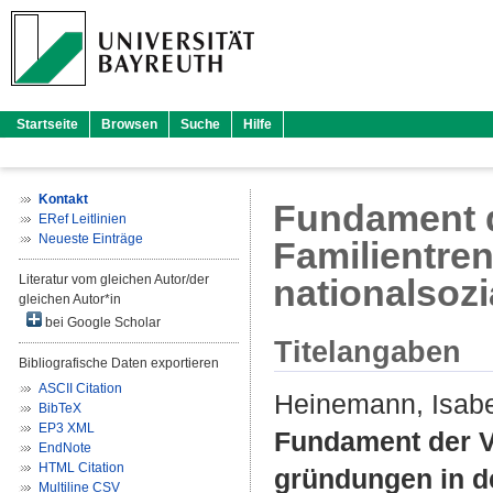
Startseite
Browsen
Suche
Hilfe
Kontakt
Fundament d
ERef Leitlinien
Neueste Einträge
Familientre
Literatur vom gleichen Autor/der
nationalsozi
gleichen Autor*in
bei Google Scholar
Titelangaben
Bibliografische Daten exportieren
ASCII Citation
Heinemann, Isabe
BibTeX
EP3 XML
Fundament der V
EndNote
HTML Citation
gründungen in de
Multiline CSV