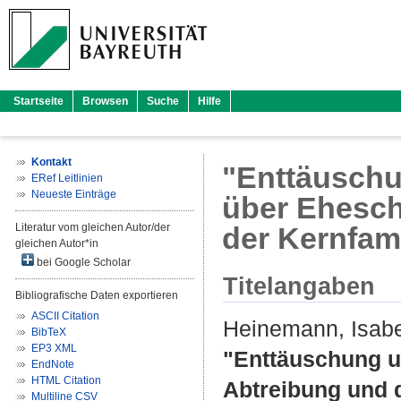
Startseite
Browsen
Suche
Hilfe
Kontakt
"Enttäuschu
ERef Leitlinien
Neueste Einträge
über Ehesch
Literatur vom gleichen Autor/der
der Kernfami
gleichen Autor*in
bei Google Scholar
Titelangaben
Bibliografische Daten exportieren
ASCII Citation
Heinemann, Isabe
BibTeX
EP3 XML
"Enttäuschung u
EndNote
HTML Citation
Abtreibung und d
Multiline CSV