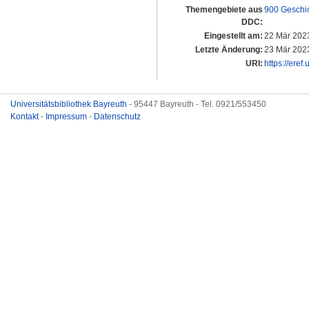
Themengebiete aus
900 Geschi
DDC:
Eingestellt am:
22 Mär 202
Letzte Änderung:
23 Mär 202
URI:
https://eref
Universitätsbibliothek Bayreuth
- 95447 Bayreuth - Tel. 0921/553450
Kontakt
-
Impressum
-
Datenschutz