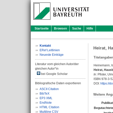
Startseite
Browsen
Suche
Hilfe
Kontakt
Heirat, H
ERef Leitlinien
Neueste Einträge
Titelangabe
Literatur vom gleichen Autor/der
Heinemann, I
gleichen Autor*in
Heirat, Hausb
bei Google Scholar
In:
Pfister, Ulr
ISBN 978-3-5
Bibliografische Daten exportieren
DOI:
https://
ASCII Citation
BibTeX
Weitere Ang
EP3 XML
EndNote
Publika
HTML Citation
Begutachtete
Multiline CSV