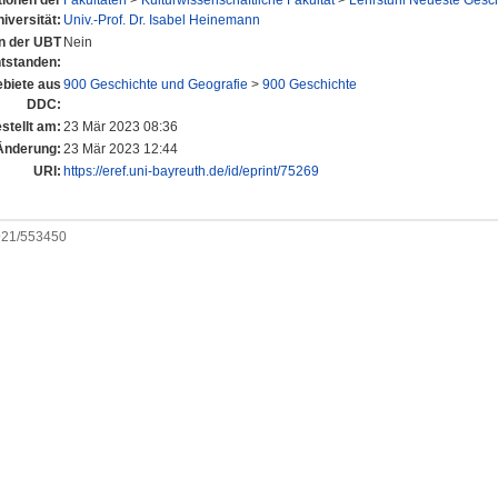
utionen der
Fakultäten
>
Kulturwissenschaftliche Fakultät
>
Lehrstuhl Neueste Geschi
iversität:
Univ.-Prof. Dr. Isabel Heinemann
an der UBT
Nein
tstanden:
biete aus
900 Geschichte und Geografie
>
900 Geschichte
DDC:
stellt am:
23 Mär 2023 08:36
Änderung:
23 Mär 2023 12:44
URI:
https://eref.uni-bayreuth.de/id/eprint/75269
0921/553450