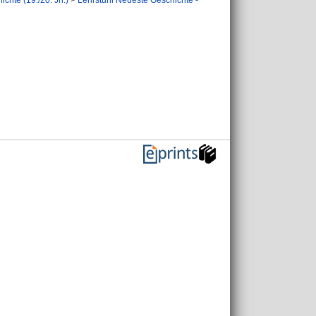
chte (19./20. Jh.)
>
Lehrstuhl Neueste Geschichte -