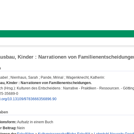
ausbau, Kinder : Narrationen von Familienentscheidunge
n
sabel
;
Nienhaus, Sarah
;
Pande, Mrinal
;
Wagenknecht, Katherin
:
au, Kinder : Narrationen von Familienentscheidungen.
ich
(Hrsg.): Kulturen des Entscheidens : Narrative - Praktiken - Ressourcen. - Götti
25-35689-0
doi.org/10.13109/9783666356896.90
aben
tionsform:
Aufsatz in einem Buch
r Beitrag:
Nein