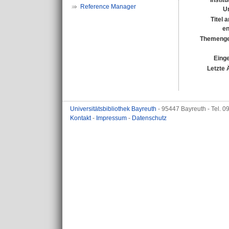
Instit
Reference Manager
Un
Titel 
en
Themenge
Einge
Letzte 
Universitätsbibliothek Bayreuth
- 95447 Bayreuth - Tel. 
Kontakt
-
Impressum
-
Datenschutz