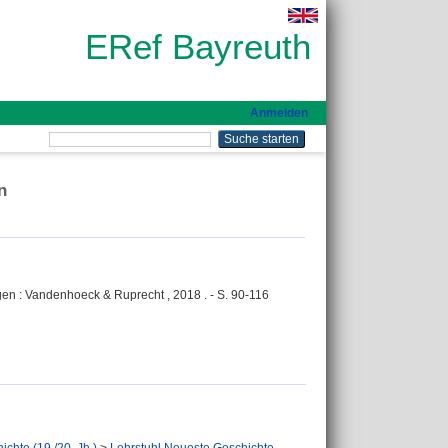
ERef Bayreuth
Anmelden
n
ngen : Vandenhoeck & Ruprecht , 2018 . - S. 90-116