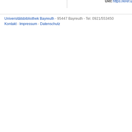
URI:
https://eref
Universitätsbibliothek Bayreuth
- 95447 Bayreuth - Tel. 0921/553450
Kontakt
-
Impressum
-
Datenschutz