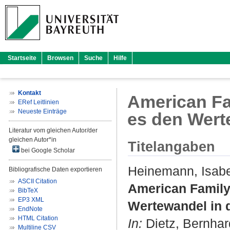
Startseite
Browsen
Suche
Hilfe
Kontakt
American Fa
ERef Leitlinien
Neueste Einträge
es den Wert
Literatur vom gleichen Autor/der
gleichen Autor*in
Titelangaben
bei Google Scholar
Heinemann, Isabe
Bibliografische Daten exportieren
ASCII Citation
American Family
BibTeX
EP3 XML
Wertewandel in
EndNote
HTML Citation
In:
Dietz, Bernhar
Multiline CSV