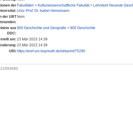
utionen der
Fakultäten
>
Kulturwissenschaftliche Fakultät
>
Lehrstuhl Neueste Geschi
iversität:
Univ.-Prof. Dr. Isabel Heinemann
an der UBT
Nein
tstanden:
biete aus
900 Geschichte und Geografie
>
900 Geschichte
DDC:
stellt am:
23 Mär 2023 14:39
Änderung:
23 Mär 2023 14:39
URI:
https://eref.uni-bayreuth.de/id/eprint/75290
0921/553450