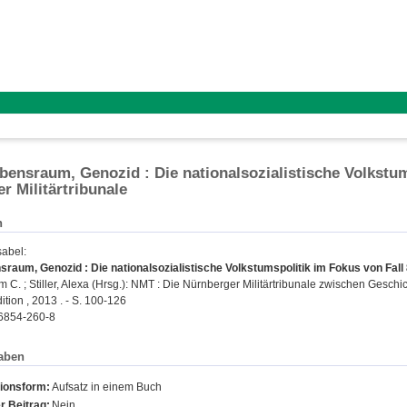
bensraum, Genozid : Die nationalsozialistische Volkstum
r Militärtribunale
n
sabel
:
raum, Genozid : Die nationalsozialistische Volkstumspolitik im Fokus von Fall 8
im C.
;
Stiller, Alexa
(Hrsg.): NMT : Die Nürnberger Militärtribunale zwischen Geschi
tion , 2013 . - S. 100-126
6854-260-8
aben
tionsform:
Aufsatz in einem Buch
r Beitrag:
Nein