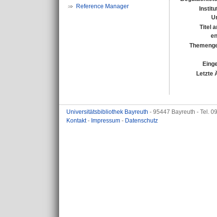
Reference Manager
Instit
Un
Titel 
en
Themenge
Einge
Letzte 
Universitätsbibliothek Bayreuth
- 95447 Bayreuth - Tel. 
Kontakt
-
Impressum
-
Datenschutz