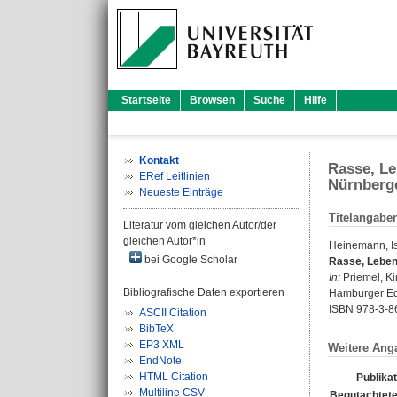
Startseite
Browsen
Suche
Hilfe
Kontakt
Rasse, Le
ERef Leitlinien
Nürnberge
Neueste Einträge
Titelangabe
Literatur vom gleichen Autor/der
gleichen Autor*in
Heinemann, I
bei Google Scholar
Rasse, Lebens
In:
Priemel, K
Bibliografische Daten exportieren
Hamburger Edi
ISBN 978-3-8
ASCII Citation
BibTeX
EP3 XML
Weitere Ang
EndNote
HTML Citation
Publika
Multiline CSV
Begutachtete