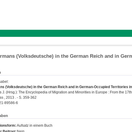
rmans (Volksdeutsche) in the German Reich and in Germ
n
sabel
:
s (Volksdeutsche) in the German Reich and in German-Occupied Territories in 
s J.
(Hrsg.): The Encyclopedia of Migration and Minorities in Europe : From the 17t
ss , 2013 . - S. 359-362
21-89586-6
aben
tionsform:
Aufsatz in einem Buch
r Beitrag:
Nein