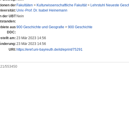
utionen der
Fakultäten
>
Kulturwissenschaftliche Fakultät
>
Lehrstuhl Neueste Geschi
iversität:
Univ.-Prof. Dr. Isabel Heinemann
an der UBT
Nein
tstanden:
biete aus
900 Geschichte und Geografie
>
900 Geschichte
DDC:
stellt am:
23 Mär 2023 14:56
Änderung:
23 Mär 2023 14:56
URI:
https://eref.uni-bayreuth.de/id/eprint/75291
0921/553450