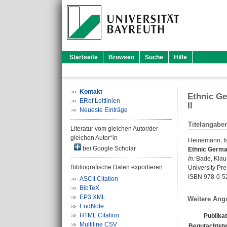
Startseite
Browsen
Suche
Hilfe
Kontakt
Ethnic Ge
ERef Leitlinien
II
Neueste Einträge
Titelangabe
Literatur vom gleichen Autor/der
gleichen Autor*in
Heinemann, I
bei Google Scholar
Ethnic German
In:
Bade, Klau
Bibliografische Daten exportieren
University Pre
ISBN 978-0-5
ASCII Citation
BibTeX
EP3 XML
Weitere Ang
EndNote
HTML Citation
Publika
Multiline CSV
Begutachtete