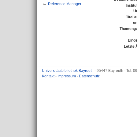
Reference Manager
Instit
Un
Titel 
en
Themenge
Einge
Letzte 
Universitätsbibliothek Bayreuth
- 95447 Bayreuth - Tel. 
Kontakt
-
Impressum
-
Datenschutz