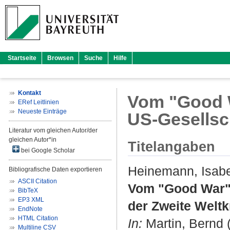
Startseite
Browsen
Suche
Hilfe
Kontakt
Vom "Good W
ERef Leitlinien
Neueste Einträge
US-Gesellsc
Literatur vom gleichen Autor/der
gleichen Autor*in
Titelangaben
bei Google Scholar
Heinemann, Isabe
Bibliografische Daten exportieren
ASCII Citation
Vom "Good War" 
BibTeX
EP3 XML
der Zweite Weltk
EndNote
HTML Citation
In:
Martin, Bernd
(
Multiline CSV