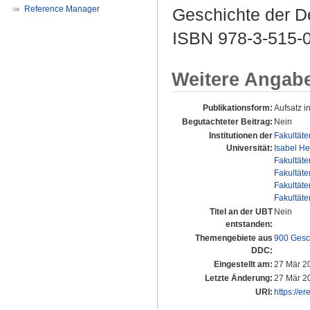
Reference Manager
Geschichte der D
ISBN 978-3-515-
Weitere Angab
Publikationsform:
Aufsatz i
Begutachteter Beitrag:
Nein
Institutionen der
Fakultäte
Universität:
Isabel H
Fakultäte
Fakultäte
Fakultäte
Fakultäte
Titel an der UBT
Nein
entstanden:
Themengebiete aus
900 Gesc
DDC:
Eingestellt am:
27 Mär 2
Letzte Änderung:
27 Mär 2
URI:
https://e