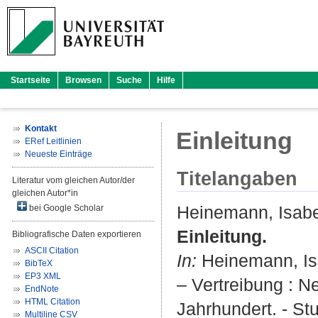
Startseite
Browsen
Suche
Hilfe
Kontakt
Einleitung
ERef Leitlinien
Neueste Einträge
Titelangaben
Literatur vom gleichen Autor/der
gleichen Autor*in
Heinemann, Isabe
bei Google Scholar
Einleitung.
Bibliografische Daten exportieren
ASCII Citation
In:
Heinemann, Is
BibTeX
EP3 XML
– Vertreibung : 
EndNote
HTML Citation
Jahrhundert. - Stut
Multiline CSV