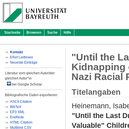
Startseite
Browsen
Suche
Hilfe
Kontakt
"Until the L
ERef Leitlinien
Neueste Einträge
Kidnapping o
Literatur vom gleichen Autor/der
Nazi Racial
gleichen Autor*in
bei Google Scholar
Titelangaben
Bibliografische Daten exportieren
ASCII Citation
Heinemann, Isabe
BibTeX
EP3 XML
"Until the Last 
EndNote
HTML Citation
Valuable" Childr
Multiline CSV