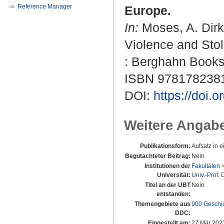
Reference Manager
Europe.
In:
Moses, A. Dirk
Violence and Stol
: Berghahn Books 
ISBN 978178238
DOI:
https://doi
Weitere Angab
Publikationsform:
Aufsatz in 
Begutachteter Beitrag:
Nein
Institutionen der
Fakultäten
Universität:
Univ.-Prof.
Titel an der UBT
Nein
entstanden:
Themengebiete aus
900 Geschi
DDC:
Eingestellt am:
27 Mär 202