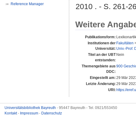
Reference Manager
2010 . - S. 261-2
Weitere Angab
Publikationsform:
Lexikonarti
Institutionen der
Fakultäten
Universität:
Univ.-Prof.
Titel an der UBT
Nein
entstanden:
Themengebiete aus
900 Geschi
DDC:
Eingestellt am:
29 Mär 202
Letzte Änderung:
29 Mär 202
URI:
https://eref
Universitätsbibliothek Bayreuth
- 95447 Bayreuth - Tel. 0921/553450
Kontakt
-
Impressum
-
Datenschutz