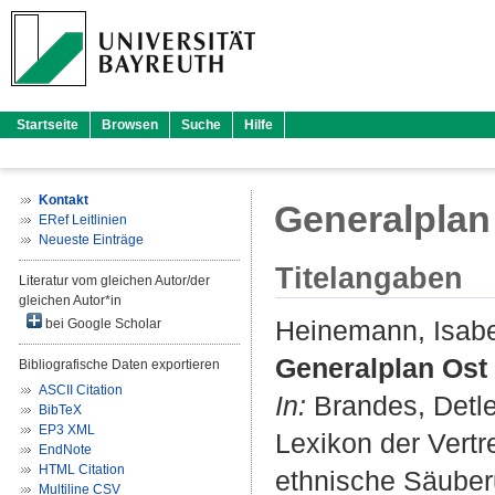
Startseite
Browsen
Suche
Hilfe
Kontakt
Generalplan
ERef Leitlinien
Neueste Einträge
Titelangaben
Literatur vom gleichen Autor/der
gleichen Autor*in
Heinemann, Isabe
bei Google Scholar
Generalplan Ost 
Bibliografische Daten exportieren
ASCII Citation
In:
Brandes, Detle
BibTeX
EP3 XML
Lexikon der Vert
EndNote
HTML Citation
ethnische Säuberu
Multiline CSV