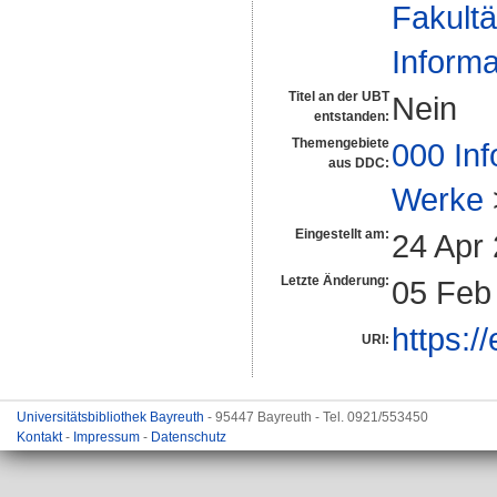
Fakultä
Informa
Titel an der UBT
Nein
entstanden:
Themengebiete
000 Inf
aus DDC:
Werke
Eingestellt am:
24 Apr
Letzte Änderung:
05 Feb
https:/
URI:
Universitätsbibliothek Bayreuth
- 95447 Bayreuth - Tel. 0921/553450
Kontakt
-
Impressum
-
Datenschutz