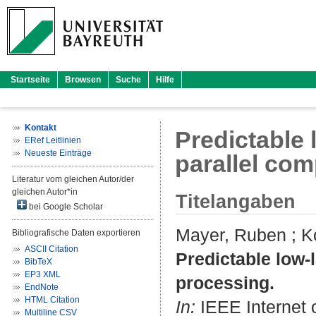
Startseite
Browsen
Suche
Hilfe
Kontakt
Predictable 
ERef Leitlinien
Neueste Einträge
parallel co
Literatur vom gleichen Autor/der
gleichen Autor*in
Titelangaben
bei Google Scholar
Mayer, Ruben
;
K
Bibliografische Daten exportieren
ASCII Citation
Predictable low-
BibTeX
EP3 XML
processing.
EndNote
HTML Citation
In:
IEEE Internet o
Multiline CSV