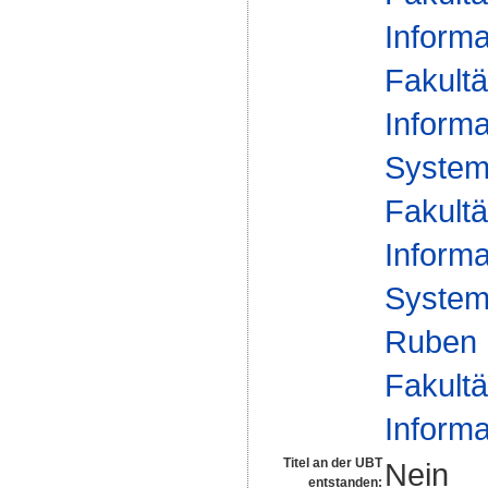
Informa
Fakultä
Informa
Syste
Fakultä
Informa
Syste
Ruben 
Fakultä
Informa
Titel an der UBT
Nein
entstanden: