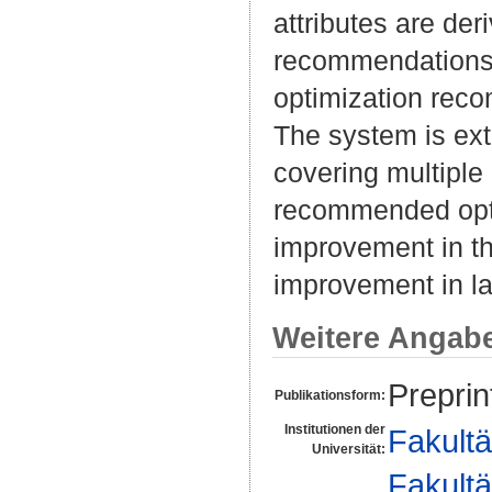
attributes are de
recommendations 
optimization rec
The system is ext
covering multiple
recommended opti
improvement in th
improvement in la
Weitere Angab
Preprin
Publikationsform:
Institutionen der
Fakultä
Universität:
Fakultä