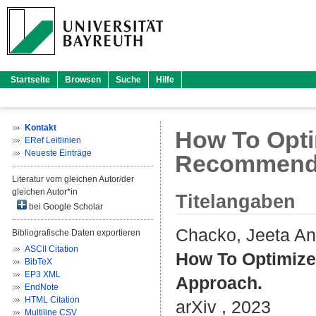
Startseite
Browsen
Suche
Hilfe
Kontakt
How To Opti
ERef Leitlinien
Neueste Einträge
Recommenda
Literatur vom gleichen Autor/der
gleichen Autor*in
Titelangaben
bei Google Scholar
Chacko, Jeeta A
Bibliografische Daten exportieren
ASCII Citation
How To Optimize
BibTeX
EP3 XML
Approach.
EndNote
HTML Citation
arXiv , 2023
Multiline CSV