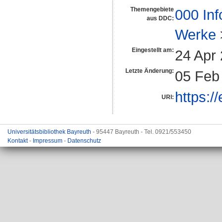
Themengebiete
000 Inf
aus DDC:
Werke
Eingestellt am:
24 Apr
Letzte Änderung:
05 Feb
https:/
URI:
Universitätsbibliothek Bayreuth
- 95447 Bayreuth - Tel. 0921/553450
Kontakt
-
Impressum
-
Datenschutz