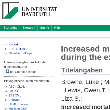
Startseite
Browsen
Suche
Hilfe
Kontakt
Increased mo
ERef Leitlinien
Neueste Einträge
during the 
Literatur vom gleichen Autor/der
gleichen Autor*in
Titelangaben
bei Google Scholar
Browne, Luke
;
Ma
Bibliografische Daten exportieren
ASCII Citation
;
Lewis, Owen T.
BibTeX
EP3 XML
Liza S.
:
EndNote
HTML Citation
Increased mortal
Multiline CSV