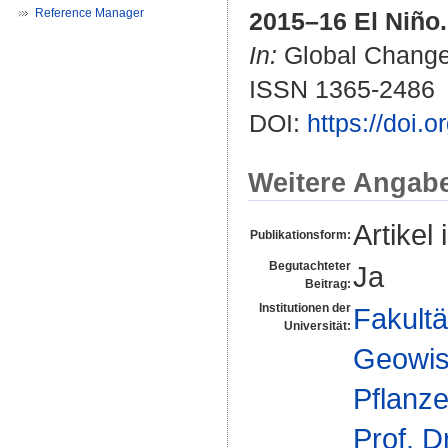
Reference Manager
2015–16 El Niño.
In:
Global Change 
ISSN 1365-2486
DOI:
https://doi.
Weitere Angab
Artikel 
Publikationsform:
Begutachteter
Ja
Beitrag:
Institutionen der
Fakultä
Universität:
Geowis
Pflanz
Prof. D