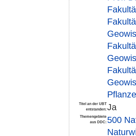
Fakultä
Fakultä
Geowis
Fakultä
Geowis
Fakultä
Geowis
Pflanz
Titel an der UBT
Ja
entstanden:
Themengebiete
500 Na
aus DDC:
Naturw