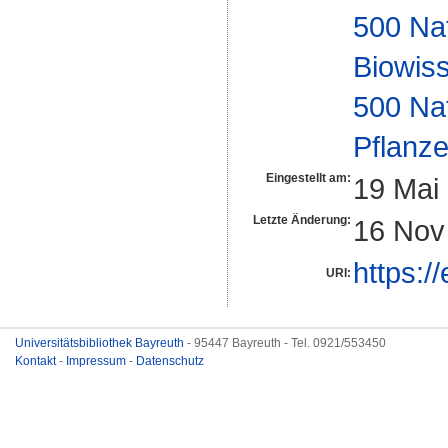
500 Na
Biowiss
500 Na
Pflanze
Eingestellt am:
19 Mai
Letzte Änderung:
16 Nov
https:/
URI:
Universitätsbibliothek Bayreuth
- 95447 Bayreuth - Tel. 0921/553450
Kontakt
-
Impressum
-
Datenschutz