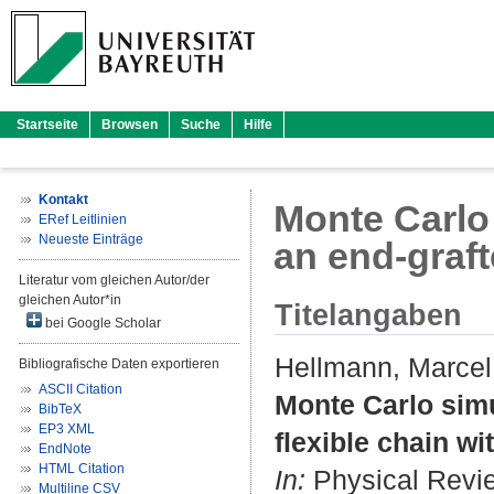
Startseite
Browsen
Suche
Hilfe
Kontakt
Monte Carlo 
ERef Leitlinien
Neueste Einträge
an end-graft
Literatur vom gleichen Autor/der
gleichen Autor*in
Titelangaben
bei Google Scholar
Hellmann, Marcel
Bibliografische Daten exportieren
ASCII Citation
Monte Carlo simu
BibTeX
EP3 XML
flexible chain wi
EndNote
HTML Citation
In:
Physical Revie
Multiline CSV