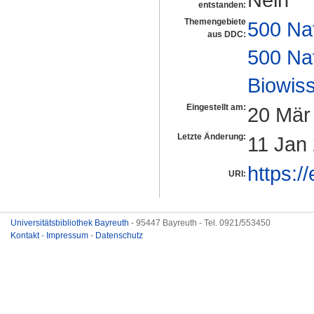
entstanden:
Themengebiete
500 Na
aus DDC:
500 Na
Biowiss
Eingestellt am:
20 Mär
Letzte Änderung:
11 Jan
https:/
URI:
Universitätsbibliothek Bayreuth
- 95447 Bayreuth - Tel. 0921/553450
Kontakt
-
Impressum
-
Datenschutz