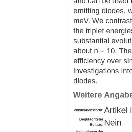
and can be used t
emitting diodes, w
meV. We contrast 
the triplet energ
substantial evolut
about n = 10. Th
efficiency over si
investigations int
diodes.
Weitere Angab
Artikel 
Publikationsform:
Begutachteter
Nein
Beitrag:
Institutionen der