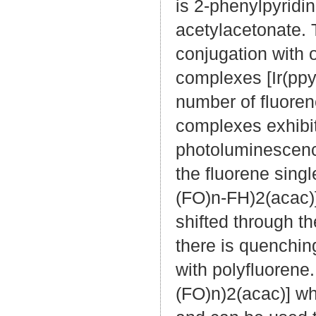
is 2-phenylpyridin
acetylacetonate. T
conjugation with o
complexes [Ir(ppy
number of fluorene
complexes exhibit
photoluminescence
the fluorene sing
(FO)n-FH)2(acac)]
shifted through t
there is quenchin
with polyfluorene
(FO)n)2(acac)] wh