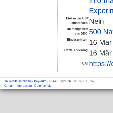
Informa
Experim
Titel an der UBT
Nein
entstanden:
Themengebiete
500 Na
aus DDC:
Eingestellt am:
16 Mär
Letzte Änderung:
16 Mär
https:/
URI:
Universitätsbibliothek Bayreuth
- 95447 Bayreuth - Tel. 0921/553450
Kontakt
-
Impressum
-
Datenschutz