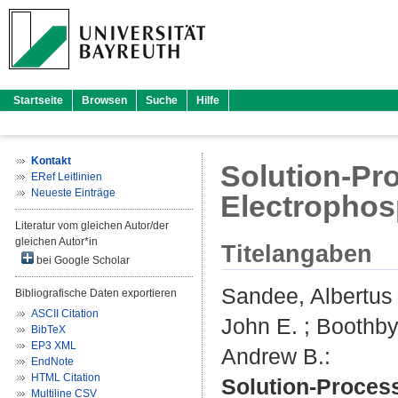
Startseite
Browsen
Suche
Hilfe
Kontakt
Solution-Pr
ERef Leitlinien
Neueste Einträge
Electrophos
Literatur vom gleichen Autor/der
gleichen Autor*in
Titelangaben
bei Google Scholar
Sandee, Albertus 
Bibliografische Daten exportieren
ASCII Citation
John E.
;
Boothby
BibTeX
EP3 XML
Andrew B.
:
EndNote
HTML Citation
Solution-Proces
Multiline CSV