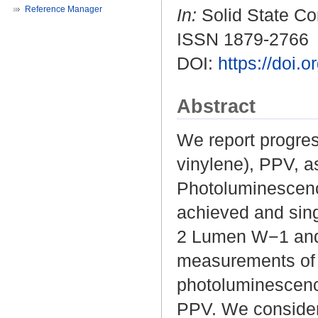
Reference Manager
In:
Solid State Co
ISSN 1879-2766
DOI:
https://doi
Abstract
We report progres
vinylene), PPV, a
Photoluminescence
achieved and sing
2 Lumen W−1 and 
measurements of p
photoluminescence
PPV. We consider 