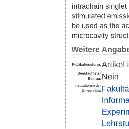
intrachain single
stimulated emiss
be used as the ac
microcavity struct
Weitere Angab
Artikel 
Publikationsform:
Begutachteter
Nein
Beitrag:
Institutionen der
Fakultä
Universität:
Informa
Experim
Lehrstu