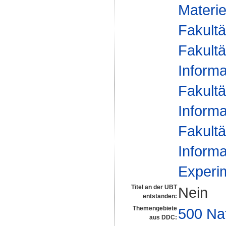
Materie
Fakultä
Fakultä
Informa
Fakultä
Informa
Fakultä
Informa
Experim
Titel an der UBT
Nein
entstanden:
Themengebiete
500 Na
aus DDC: