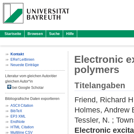
Startseite
Browsen
Suche
Hilfe
Kontakt
Electronic e
ERef Leitlinien
Neueste Einträge
polymers
Literatur vom gleichen Autor/der
gleichen Autor*in
Titelangaben
bei Google Scholar
Friend, Richard H
Bibliografische Daten exportieren
ASCII Citation
Holmes, Andrew 
BibTeX
EP3 XML
Tessler, N.
;
Town
EndNote
HTML Citation
Electronic excit
Multiline CSV