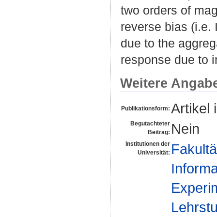
two orders of mag
reverse bias (i.e.
due to the aggreg
response due to i
Weitere Angab
Artikel 
Publikationsform:
Begutachteter
Nein
Beitrag:
Institutionen der
Fakultä
Universität:
Informa
Experim
Lehrstu