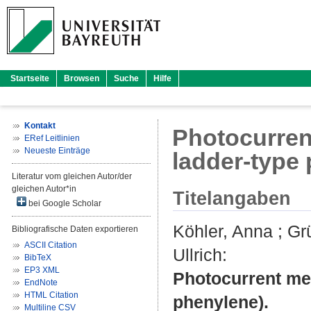
Startseite
Browsen
Suche
Hilfe
Kontakt
Photocurren
ERef Leitlinien
Neueste Einträge
ladder-type
Literatur vom gleichen Autor/der
gleichen Autor*in
Titelangaben
bei Google Scholar
Köhler, Anna
;
Grü
Bibliografische Daten exportieren
ASCII Citation
Ullrich
:
BibTeX
EP3 XML
Photocurrent me
EndNote
HTML Citation
phenylene).
Multiline CSV