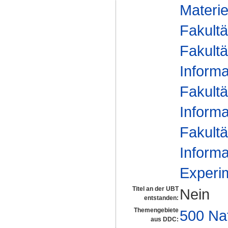
Materie
Fakultä
Fakultä
Informa
Fakultä
Informa
Fakultä
Informa
Experim
Titel an der UBT
Nein
entstanden:
Themengebiete
500 Na
aus DDC: