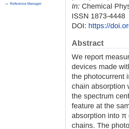
Reference Manager
In:
Chemical Physic
ISSN 1873-4448
DOI:
https://doi.
Abstract
We report measure
devices made wit
the photocurrent i
chain absorption 
the spectrum cen
feature at the sa
absorption into π
chains. The photo