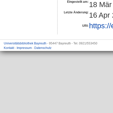
Eingestellt am:
18 Mär
Letzte Änderung:
16 Apr
https:/
URI:
Universitätsbibliothek Bayreuth
- 95447 Bayreuth - Tel. 0921/553450
Kontakt
-
Impressum
-
Datenschutz