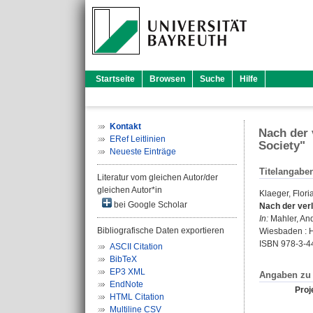
Startseite
Browsen
Suche
Hilfe
Kontakt
Nach der 
ERef Leitlinien
Society"
Neueste Einträge
Titelangabe
Literatur vom gleichen Autor/der
gleichen Autor*in
Klaeger, Flori
bei Google Scholar
Nach der verl
In:
Mahler, An
Bibliografische Daten exportieren
Wiesbaden : Ha
ISBN 978-3-4
ASCII Citation
BibTeX
EP3 XML
Angaben zu 
EndNote
Proje
HTML Citation
Multiline CSV