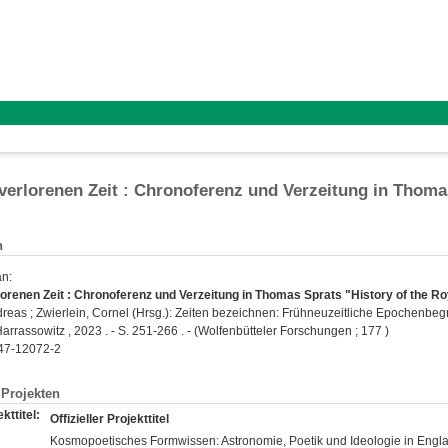
verlorenen Zeit : Chronoferenz und Verzeitung in Thomas
n
an
:
orenen Zeit : Chronoferenz und Verzeitung in Thomas Sprats "History of the Ro
dreas
;
Zwierlein, Cornel
(Hrsg.): Zeiten bezeichnen: Frühneuzeitliche Epochenbegr
rrassowitz , 2023 . - S. 251-266 . - (Wolfenbütteler Forschungen ; 177 )
47-12072-2
Projekten
kttitel:
Offizieller Projekttitel
Kosmopoetisches Formwissen: Astronomie, Poetik und Ideologie in Eng