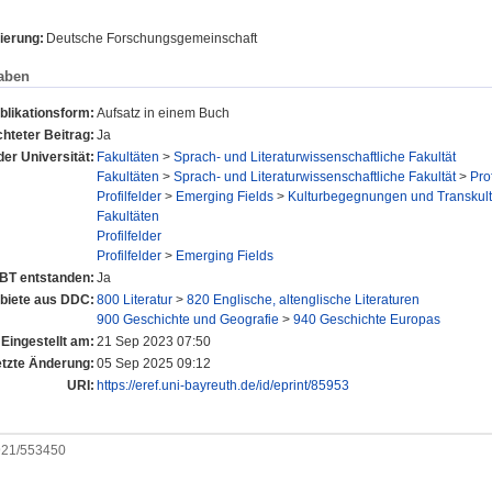
ierung:
Deutsche Forschungsgemeinschaft
aben
blikationsform:
Aufsatz in einem Buch
hteter Beitrag:
Ja
der Universität:
Fakultäten
>
Sprach- und Literaturwissenschaftliche Fakultät
Fakultäten
>
Sprach- und Literaturwissenschaftliche Fakultät
>
Pro
Profilfelder
>
Emerging Fields
>
Kulturbegegnungen und Transkult
Fakultäten
Profilfelder
Profilfelder
>
Emerging Fields
UBT entstanden:
Ja
iete aus DDC:
800 Literatur
>
820 Englische, altenglische Literaturen
900 Geschichte und Geografie
>
940 Geschichte Europas
Eingestellt am:
21 Sep 2023 07:50
etzte Änderung:
05 Sep 2025 09:12
URI:
https://eref.uni-bayreuth.de/id/eprint/85953
0921/553450