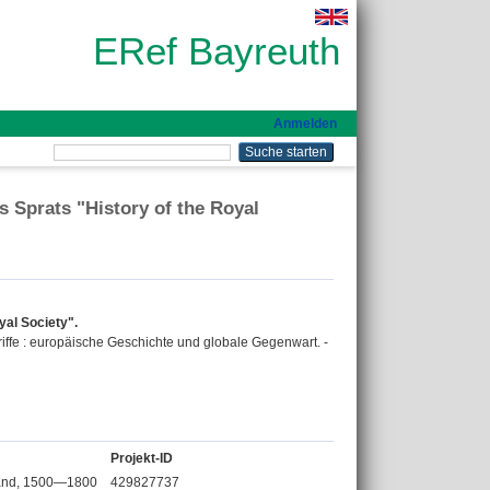
ERef Bayreuth
Anmelden
 Sprats "History of the Royal
yal Society".
iffe : europäische Geschichte und globale Gegenwart. -
Projekt-ID
land, 1500—1800
429827737