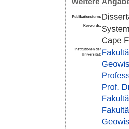
Weitere Angab
Dissert
Publikationsform:
Keywords:
Systema
Cape Fl
Institutionen der
Fakultä
Universität:
Geowis
Profes
Prof. D
Fakultä
Fakultä
Geowis