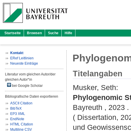
Startseite
Browsen
Suche
Hilfe
Kontakt
Phylogenomic
ERef Leitlinien
Neueste Einträge
Titelangaben
Literatur vom gleichen Autor/der
gleichen Autor*in
Musker, Seth
:
bei Google Scholar
Phylogenomic Stu
Bibliografische Daten exportieren
ASCII Citation
Bayreuth , 2023 . 
BibTeX
EP3 XML
( Dissertation, 20
EndNote
HTML Citation
und Geowissensc
Multiline CSV