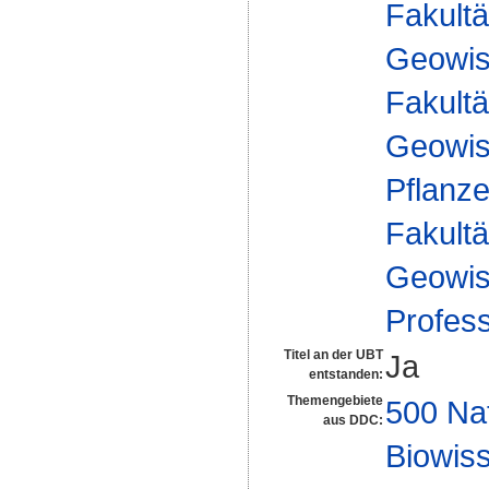
Fakultä
Geowis
Fakultä
Geowis
Pflanz
Fakultä
Geowis
Profes
Titel an der UBT
Ja
entstanden:
Themengebiete
500 Na
aus DDC:
Biowiss