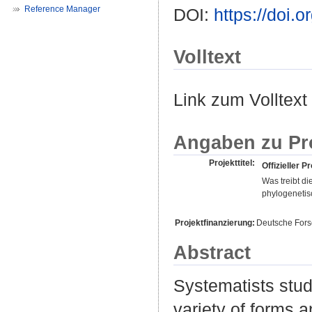
Reference Manager
DOI:
https://doi
Volltext
Link zum Volltext
Angaben zu Pr
Projekttitel:
Offizieller Pr
Was treibt di
phylogenetis
Projektfinanzierung:
Deutsche For
Abstract
Systematists study
variety of forms a