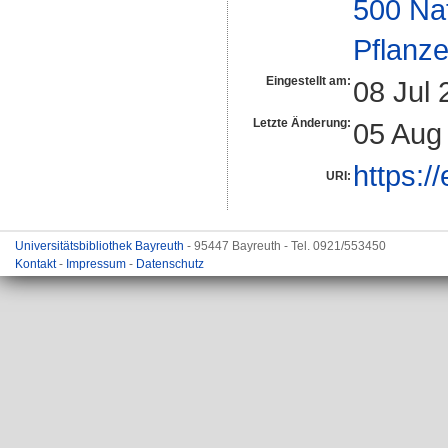
500 Na
Pflanze
Eingestellt am:
08 Jul 
Letzte Änderung:
05 Aug
https:/
URI:
Universitätsbibliothek Bayreuth
- 95447 Bayreuth - Tel. 0921/553450
Kontakt
-
Impressum
-
Datenschutz