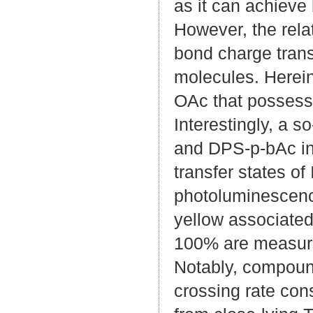
as it can achieve 
However, the rela
bond charge tran
molecules. Here
OAc that possess
Interestingly, a 
and DPS-p-bAc in 
transfer states of
photoluminescence
yellow associate
100% are measure
Notably, compoun
crossing rate con