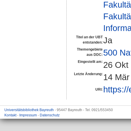
Fakultä
Fakultä
Informa
Titel an der UBT
Ja
entstanden:
Themengebiete
500 Na
aus DDC:
Eingestellt am:
26 Okt
Letzte Änderung:
14 Mär
https:/
URI:
Universitätsbibliothek Bayreuth
- 95447 Bayreuth - Tel. 0921/553450
Kontakt
-
Impressum
-
Datenschutz