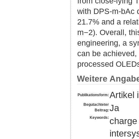
from close-lying
with DPS-m-bAc d
21.7% and a relat
m−2). Overall, th
engineering, a sy
can be achieved, 
processed OLEDs
Weitere Angab
Artikel 
Publikationsform:
Begutachteter
Ja
Beitrag:
Keywords:
charge 
intersy