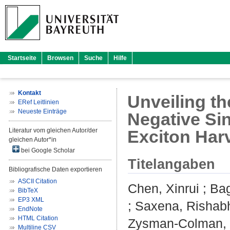
Startseite
Browsen
Suche
Hilfe
Kontakt
Unveiling t
ERef Leitlinien
Neueste Einträge
Negative Sin
Literatur vom gleichen Autor/der
Exciton Har
gleichen Autor*in
bei Google Scholar
Titelangaben
Bibliografische Daten exportieren
ASCII Citation
Chen, Xinrui
;
Bag
BibTeX
EP3 XML
;
Saxena, Rishab
EndNote
HTML Citation
Zysman-Colman, 
Multiline CSV