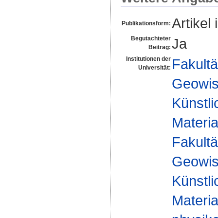
Artikel 
Publikationsform:
Begutachteter
Ja
Beitrag:
Institutionen der
Fakultä
Universität:
Geowis
Künstli
Materia
Fakultä
Geowis
Künstli
Materia