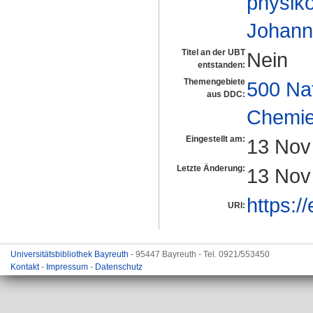
physiko
Johann
Titel an der UBT
Nein
entstanden:
Themengebiete
500 Na
aus DDC:
Chemi
Eingestellt am:
13 Nov
Letzte Änderung:
13 Nov
https:/
URI:
Universitätsbibliothek Bayreuth
- 95447 Bayreuth - Tel. 0921/553450
Kontakt
-
Impressum
-
Datenschutz