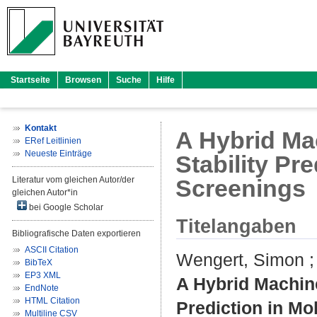
Startseite
Browsen
Suche
Hilfe
Kontakt
A Hybrid Ma
ERef Leitlinien
Neueste Einträge
Stability Pr
Literatur vom gleichen Autor/der
Screenings
gleichen Autor*in
bei Google Scholar
Titelangaben
Bibliografische Daten exportieren
ASCII Citation
Wengert, Simon
BibTeX
EP3 XML
A Hybrid Machine
EndNote
HTML Citation
Prediction in Mo
Multiline CSV