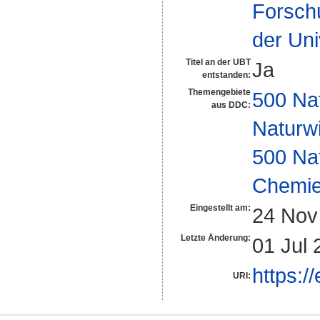
Forsch
der Uni
Titel an der UBT
Ja
entstanden:
Themengebiete
500 Na
aus DDC:
Naturw
500 Na
Chemi
Eingestellt am:
24 Nov
Letzte Änderung:
01 Jul 
https:/
URI: