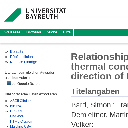
Startseite
Browsen
Suche
Hilfe
Kontakt
Relationshi
ERef Leitlinien
Neueste Einträge
thermal cond
Literatur vom gleichen Autor/der
direction of
gleichen Autor*in
bei Google Scholar
Titelangaben
Bibliografische Daten exportieren
ASCII Citation
Bard, Simon
;
Tra
BibTeX
EP3 XML
Demleitner, Marti
EndNote
HTML Citation
Volker
:
Multiline CSV