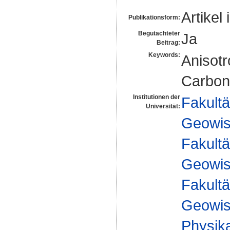
Artikel 
Publikationsform:
Begutachteter
Ja
Beitrag:
Keywords:
Anisotr
Carbon 
Institutionen der
Fakultä
Universität:
Geowis
Fakultä
Geowis
Fakultä
Geowis
Physika