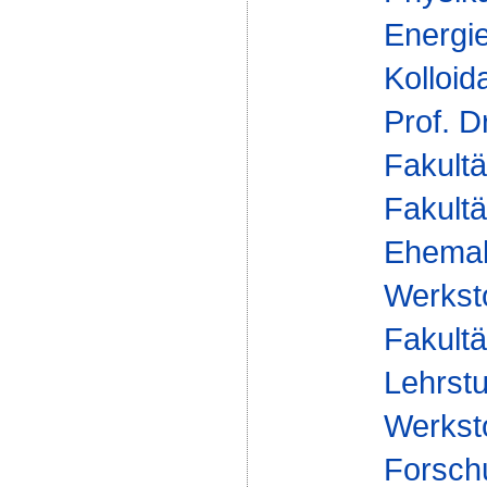
Energie
Kolloid
Prof. D
Fakultä
Fakultä
Ehemal
Werksto
Fakultä
Lehrst
Werksto
Forsch