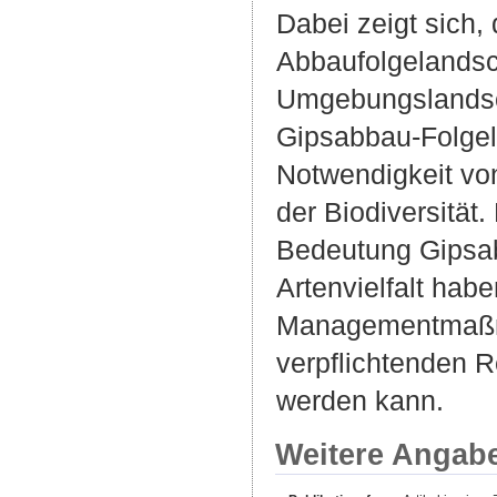
Dabei zeigt sich, 
Abbaufolgelandsch
Umgebungslandsch
Gipsabbau-Folgela
Notwendigkeit vo
der Biodiversität.
Bedeutung Gipsab
Artenvielfalt ha
Managementmaßna
verpflichtenden 
werden kann.
Weitere Angab