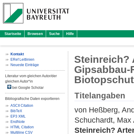
Startseite
Browsen
Suche
Hilfe
Kontakt
Steinreich? 
ERef Leitlinien
Neueste Einträge
Gipsabbau-F
Literatur vom gleichen Autor/der
Biotopschut
gleichen Autor*in
bei Google Scholar
Titelangaben
Bibliografische Daten exportieren
ASCII Citation
von Heßberg, An
BibTeX
EP3 XML
Schuchardt, Max 
EndNote
HTML Citation
Steinreich? Arte
Multiline CSV