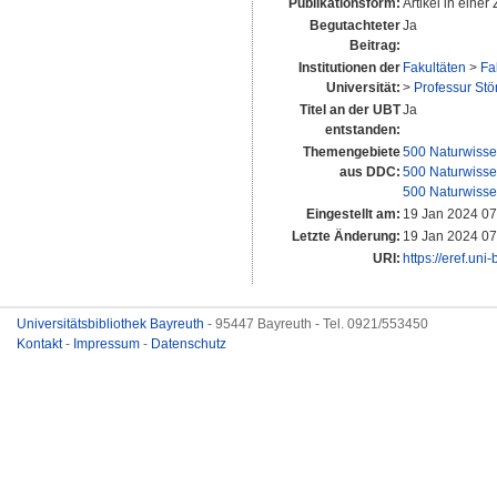
Publikationsform:
Artikel in einer 
Begutachteter
Ja
Beitrag:
Institutionen der
Fakultäten
>
Fa
Universität:
>
Professur Stö
Titel an der UBT
Ja
entstanden:
Themengebiete
500 Naturwisse
aus DDC:
500 Naturwisse
500 Naturwisse
Eingestellt am:
19 Jan 2024 07
Letzte Änderung:
19 Jan 2024 07
URI:
https://eref.uni
Universitätsbibliothek Bayreuth
- 95447 Bayreuth - Tel. 0921/553450
Kontakt
-
Impressum
-
Datenschutz