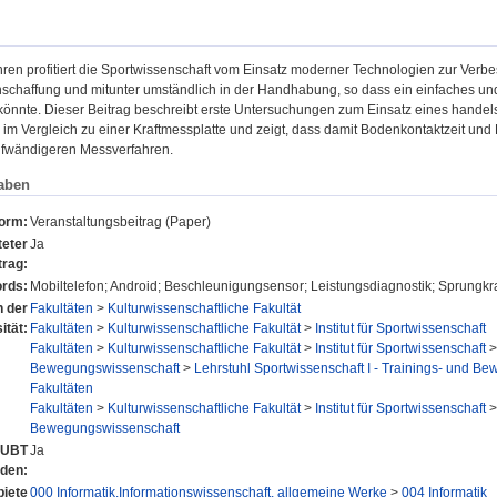
ahren profitiert die Sportwissenschaft vom Einsatz moderner Technologien zur Verb
Anschaffung und mitunter umständlich in der Handhabung, so dass ein einfaches un
könnte. Dieser Beitrag beschreibt erste Untersuchungen zum Einsatz eines handel
 im Vergleich zu einer Kraftmessplatte und zeigt, dass damit Bodenkontaktzeit u
ufwändigeren Messverfahren.
aben
form:
Veranstaltungsbeitrag (Paper)
eter
Ja
trag:
rds:
Mobiltelefon; Android; Beschleunigungsensor; Leistungsdiagnostik; Sprungkra
n der
Fakultäten
>
Kulturwissenschaftliche Fakultät
ität:
Fakultäten
>
Kulturwissenschaftliche Fakultät
>
Institut für Sportwissenschaft
Fakultäten
>
Kulturwissenschaftliche Fakultät
>
Institut für Sportwissenschaft
Bewegungswissenschaft
>
Lehrstuhl Sportwissenschaft I - Trainings- und B
Fakultäten
Fakultäten
>
Kulturwissenschaftliche Fakultät
>
Institut für Sportwissenschaft
Bewegungswissenschaft
r UBT
Ja
nden:
iete
000 Informatik,Informationswissenschaft, allgemeine Werke
>
004 Informatik