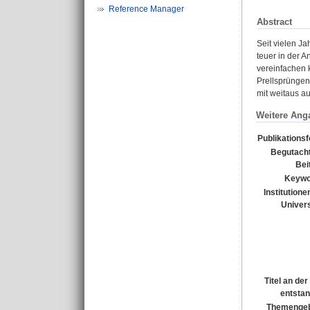
Reference Manager
Abstract
Seit vielen J
teuer in der 
vereinfachen 
Prellsprüngen
mit weitaus a
Weitere Ang
Publikations
Begutacht
Bei
Keywo
Institutione
Univers
Titel an de
entsta
Themengeb