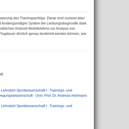
esserung des Trainingserfolgs. Diese sind zumeist aber
d kostengünstiges System die Leistungsdiagnostik stark
süblichen Android-Mobiltelefons zur Analyse von
nd Flugdauer ähnlich genau bestimmt werden können, wie
ft
>
Lehrstuhl Sportwissenschaft I - Trainings- und
ewegungswissenschaft - Univ.-Prof. Dr. Andreas Hohmann
>
Lehrstuhl Sportwissenschaft I - Trainings- und