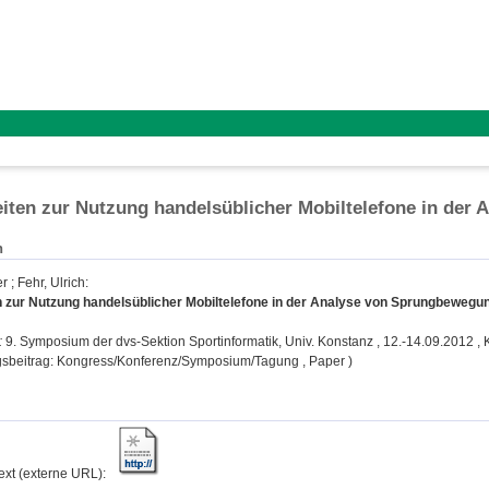
iten zur Nutzung handelsüblicher Mobiltelefone in de
n
er
;
Fehr, Ulrich
:
n zur Nutzung handelsüblicher Mobiltelefone in der Analyse von Sprungbewegu
:
9. Symposium der dvs-Sektion Sportinformatik, Univ. Konstanz , 12.-14.09.2012 , 
gsbeitrag: Kongress/Konferenz/Symposium/Tagung , Paper )
text (externe URL):