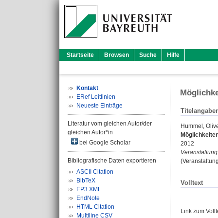
Startseite
Browsen
Suche
Hilfe
Kontakt
Möglichke
ERef Leitlinien
Neueste Einträge
Titelangabe
Literatur vom gleichen Autor/der
Hummel, Oliv
gleichen Autor*in
Möglichkeite
bei Google Scholar
2012
Veranstaltung
Bibliografische Daten exportieren
(Veranstaltun
ASCII Citation
BibTeX
Volltext
EP3 XML
EndNote
HTML Citation
Link zum Voll
Multiline CSV