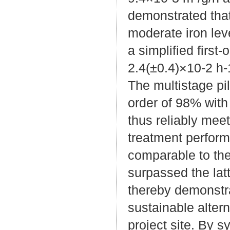
demonstrated that
moderate iron lev
a simplified first
2.4(±0.4)×10-2 h-1
The multistage pil
order of 98% with
thus reliably meeti
treatment performa
comparable to the
surpassed the la
thereby demonstra
sustainable alter
project site. By s