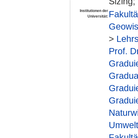
Sizing;
Institutionen der
Fakultä
Universität:
Geowis
>
Lehrs
Prof. D
Gradui
Gradua
Gradui
Gradui
Naturw
Umwelt
Fakultä