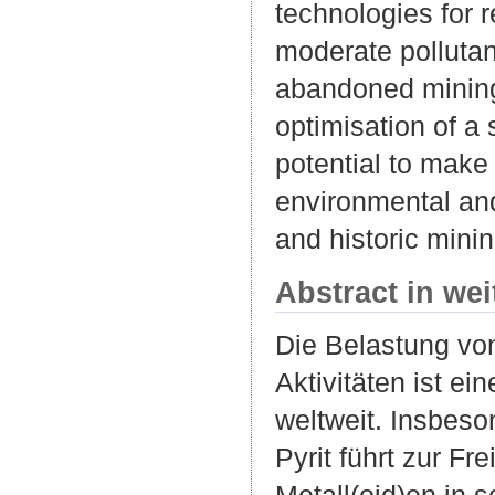
technologies for 
moderate pollutan
abandoned mining
optimisation of a 
potential to make
environmental an
and historic mini
Abstract in we
Die Belastung vo
Aktivitäten ist e
weltweit. Insbeson
Pyrit führt zur F
Metall(oid)en in 