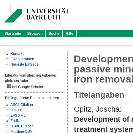
Startseite
Browsen
Suche
Hilfe
Kontakt
Development
ERef Leitlinien
Neueste Einträge
passive min
Literatur vom gleichen Autor/der
iron removal
gleichen Autor*in
bei Google Scholar
Titelangaben
Bibliografische Daten exportieren
ASCII Citation
Opitz, Joscha
:
BibTeX
EP3 XML
Development of a
EndNote
HTML Citation
treatment system
Multiline CSV