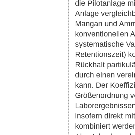
die Pilotanlage m
Anlage vergleich
Mangan und Ammo
konventionellen A
systematische Va
Retentionszeit) k
Rückhalt partikul
durch einen vere
kann. Der Koeffiz
Größenordnung von
Laborergebnissen
insofern direkt m
kombiniert werden,