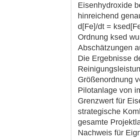
Eisenhydroxide b
hinreichend genau
d[Fe]/dt = ksed[F
Ordnung ksed wurd
Abschätzungen aus
Die Ergebnisse de
Reinigungsleistu
Größenordnung vo
Pilotanlage von i
Grenzwert für Eis
strategische Kom
gesamte Projektl
Nachweis für Eign