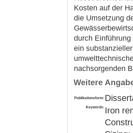
Kosten auf der Ha
die Umsetzung de
Gewässerbewirtsc
durch Einführung
ein substanzielle
umwelttechnische
nachsorgenden Be
Weitere Angab
Dissert
Publikationsform:
Keywords:
Iron re
Constru