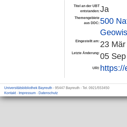
Titel an der UBT
Ja
entstanden:
Themengebiete
500 Na
aus DDC:
Geowis
Eingestellt am:
23 Mär
Letzte Änderung:
05 Sep
https:/
URI:
Universitätsbibliothek Bayreuth
- 95447 Bayreuth - Tel. 0921/553450
Kontakt
-
Impressum
-
Datenschutz