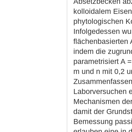
Absetzbecken ab
kolloidalem Eisen
phytologischen Ko
Infolgedessen wur
flächenbasierten
indem die zugrund
parametrisiert A =
m und n mit 0,2 u
Zusammenfassend
Laborversuchen e
Mechanismen der 
damit der Grundst
Bemessung passiv
erlauben eine in 