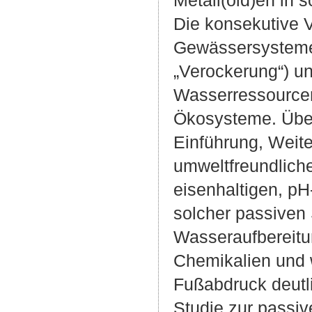
Die konsekutive 
Gewässersystemen
„Verockerung“) un
Wasserressourcen 
Ökosysteme. Über
Einführung, Weit
umweltfreundliche
eisenhaltigen, pH
solcher passiven
Wasseraufbereitun
Chemikalien und w
Fußabdruck deutli
Studie zur passiv