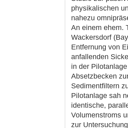
physikalischen u
nahezu omnipräse
An einem ehem. T
Wackersdorf (Baye
Entfernung von E
anfallenden Sicke
in der Pilotanlag
Absetzbecken zur
Sedimentfiltern z
Pilotanlage sah 
identische, paral
Volumenstroms um
zur Untersuchung