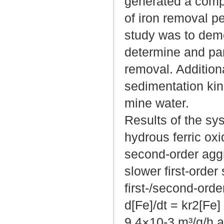
generated a compr
of iron removal pe
study was to demon
determine and pa
removal. Addition
sedimentation kine
mine water.
Results of the sy
hydrous ferric oxi
second-order aggre
slower first-order 
first-/second-ord
d[Fe]/dt = kr2[Fe]
9.4×10-3 m³/g/h a