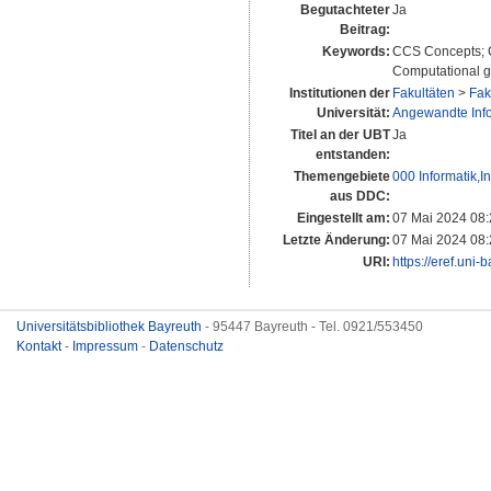
Begutachteter
Ja
Beitrag:
Keywords:
CCS Concepts; Co
Computational ge
Institutionen der
Fakultäten
>
Fak
Universität:
Angewandte Infor
Titel an der UBT
Ja
entstanden:
Themengebiete
000 Informatik,
aus DDC:
Eingestellt am:
07 Mai 2024 08:
Letzte Änderung:
07 Mai 2024 08:
URI:
https://eref.uni-
Universitätsbibliothek Bayreuth
- 95447 Bayreuth - Tel. 0921/553450
Kontakt
-
Impressum
-
Datenschutz