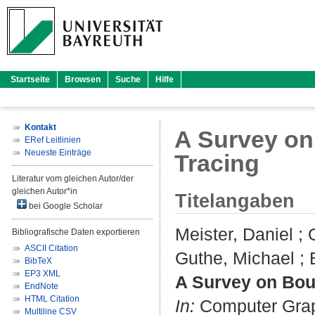
Startseite
Browsen
Suche
Hilfe
Kontakt
A Survey on
ERef Leitlinien
Neueste Einträge
Tracing
Literatur vom gleichen Autor/der
gleichen Autor*in
Titelangaben
bei Google Scholar
Meister, Daniel
;
Bibliografische Daten exportieren
ASCII Citation
Guthe, Michael
;
BibTeX
EP3 XML
A Survey on Bou
EndNote
HTML Citation
In:
Computer Graph
Multiline CSV