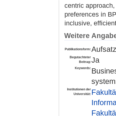
centric approach,
preferences in BP
inclusive, effici
Weitere Angab
Aufsat
Publikationsform:
Begutachteter
Ja
Beitrag:
Keywords:
Busine
system
Institutionen der
Fakultä
Universität:
Informa
Fakultä