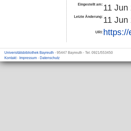
Eingestellt am:
11 Jun
Letzte Änderung:
11 Jun
https:/
URI:
Universitätsbibliothek Bayreuth
- 95447 Bayreuth - Tel. 0921/553450
Kontakt
-
Impressum
-
Datenschutz