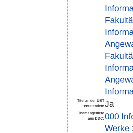
Informa
Fakultä
Informa
Angewa
Fakultä
Informa
Angewa
Informa
Titel an der UBT
Ja
entstanden:
Themengebiete
000 Inf
aus DDC:
Werke