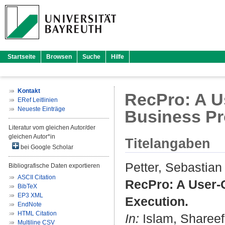
Startseite
Browsen
Suche
Hilfe
Kontakt
RecPro: A U
ERef Leitlinien
Neueste Einträge
Business Pr
Literatur vom gleichen Autor/der
gleichen Autor*in
Titelangaben
bei Google Scholar
Petter, Sebastian
Bibliografische Daten exportieren
ASCII Citation
RecPro: A User-
BibTeX
EP3 XML
Execution.
EndNote
HTML Citation
In:
Islam, Shareef
Multiline CSV