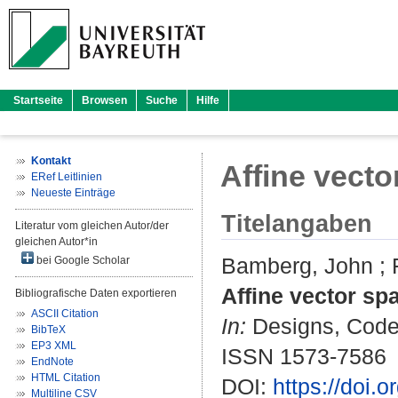
Startseite
Browsen
Suche
Hilfe
Kontakt
Affine vecto
ERef Leitlinien
Neueste Einträge
Titelangaben
Literatur vom gleichen Autor/der
gleichen Autor*in
Bamberg, John
;
bei Google Scholar
Affine vector spa
Bibliografische Daten exportieren
ASCII Citation
In:
Designs, Codes
BibTeX
EP3 XML
ISSN 1573-7586
EndNote
HTML Citation
DOI:
https://doi.
Multiline CSV