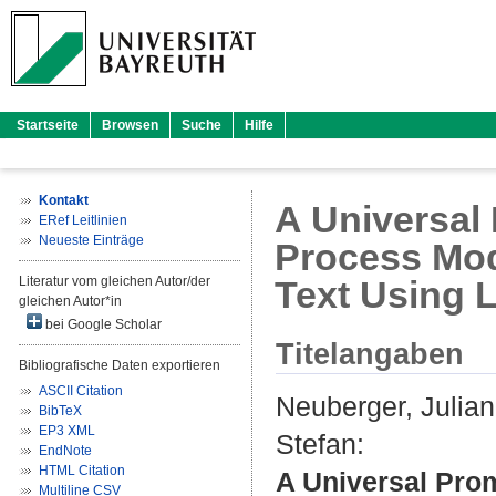
Startseite
Browsen
Suche
Hilfe
Kontakt
A Universal 
ERef Leitlinien
Neueste Einträge
Process Mod
Literatur vom gleichen Autor/der
Text Using 
gleichen Autor*in
bei Google Scholar
Titelangaben
Bibliografische Daten exportieren
ASCII Citation
Neuberger, Julian
BibTeX
EP3 XML
Stefan
:
EndNote
HTML Citation
A Universal Prom
Multiline CSV