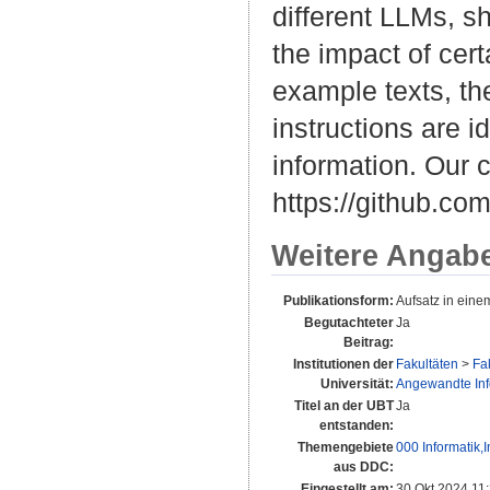
different LLMs, sh
the impact of cert
example texts, the
instructions are i
information. Our 
https://github.co
Weitere Angab
Publikationsform:
Aufsatz in ein
Begutachteter
Ja
Beitrag:
Institutionen der
Fakultäten
>
Fa
Universität:
Angewandte Infor
Titel an der UBT
Ja
entstanden:
Themengebiete
000 Informatik,
aus DDC:
Eingestellt am:
30 Okt 2024 11