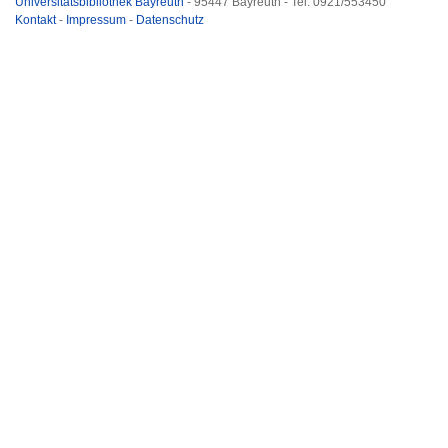
Universitätsbibliothek Bayreuth
- 95447 Bayreuth - Tel. 0921/553450
Kontakt
-
Impressum
-
Datenschutz