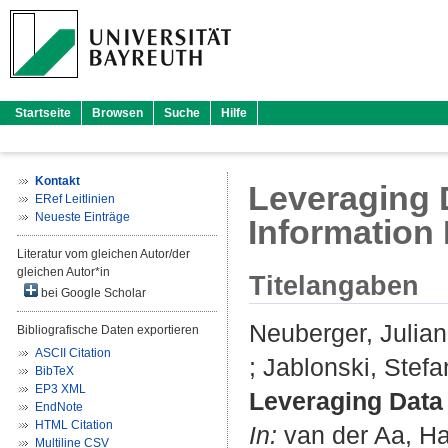
Startseite
Browsen
Suche
Hilfe
Kontakt
Leveraging 
ERef Leitlinien
Neueste Einträge
Information 
Literatur vom gleichen Autor/der
gleichen Autor*in
Titelangaben
bei Google Scholar
Neuberger, Julian
Bibliografische Daten exportieren
ASCII Citation
;
Jablonski, Stefa
BibTeX
EP3 XML
Leveraging Data 
EndNote
HTML Citation
In:
van der Aa, H
Multiline CSV