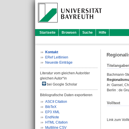
Startseite
Browsen
Suche
Hilfe
Kontakt
Regional
ERef Leitlinien
Neueste Einträge
Titelangabe
Literatur vom gleichen Autor/der
Bachmann-Ste
gleichen Autor*in
Regionalismu
bei Google Scholar
In:
Gansel, Chr
Berlin : de Gr
Bibliografische Daten exportieren
ASCII Citation
Volltext
BibTeX
EP3 XML
EndNote
Link zum Voll
HTML Citation
Multiline CSV