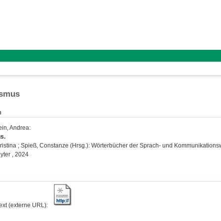
ismus
n
in, Andrea
:
s.
istina
;
Spieß, Constanze
(Hrsg.): Wörterbücher der Sprach- und Kommunikationswiss
uyter , 2024
text (externe URL):