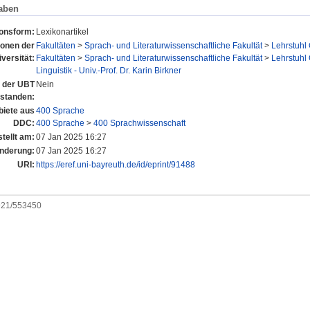
aben
ionsform:
Lexikonartikel
tionen der
Fakultäten
>
Sprach- und Literaturwissenschaftliche Fakultät
>
Lehrstuhl 
versität:
Fakultäten
>
Sprach- und Literaturwissenschaftliche Fakultät
>
Lehrstuhl 
Linguistik - Univ.-Prof. Dr. Karin Birkner
n der UBT
Nein
tstanden:
iete aus
400 Sprache
DDC:
400 Sprache
>
400 Sprachwissenschaft
tellt am:
07 Jan 2025 16:27
Änderung:
07 Jan 2025 16:27
URI:
https://eref.uni-bayreuth.de/id/eprint/91488
0921/553450