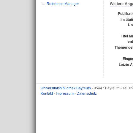
Weitere Ang
Reference Manager
Publikat
Institu
Uni
Titel a
en
Themengeb
Einges
Letzte 
Universitätsbibliothek Bayreuth
- 95447 Bayreuth - Tel. 
Kontakt
-
Impressum
-
Datenschutz