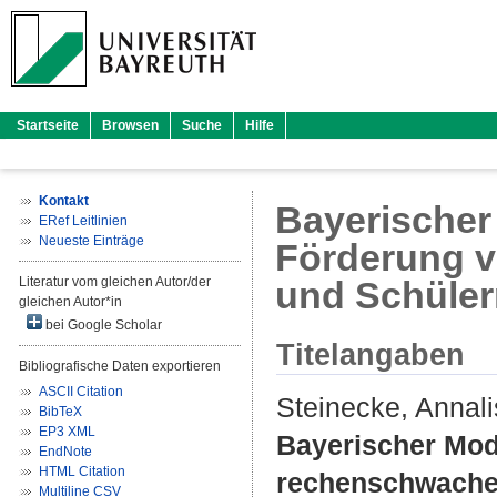
Startseite
Browsen
Suche
Hilfe
Kontakt
Bayerischer
ERef Leitlinien
Neueste Einträge
Förderung 
Literatur vom gleichen Autor/der
und Schüler
gleichen Autor*in
bei Google Scholar
Titelangaben
Bibliografische Daten exportieren
ASCII Citation
Steinecke, Annal
BibTeX
EP3 XML
Bayerischer Mod
EndNote
HTML Citation
rechenschwachen
Multiline CSV