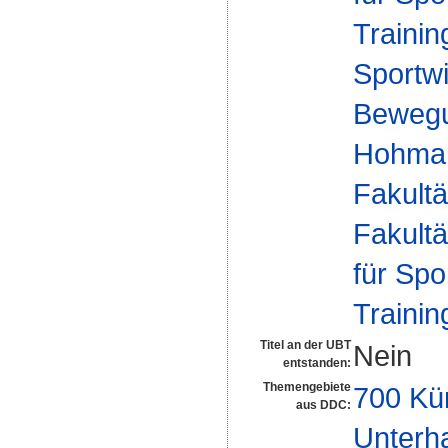
Traini
Sportwi
Bewegu
Hohma
Fakultä
Fakultä
für Spo
Traini
Titel an der UBT
Nein
entstanden:
Themengebiete
700 Kü
aus DDC:
Unterh