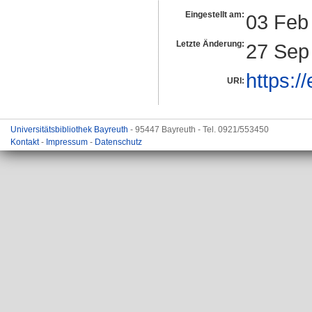
Eingestellt am:
03 Feb
Letzte Änderung:
27 Sep
https:/
URI:
Universitätsbibliothek Bayreuth
- 95447 Bayreuth - Tel. 0921/553450
Kontakt
-
Impressum
-
Datenschutz