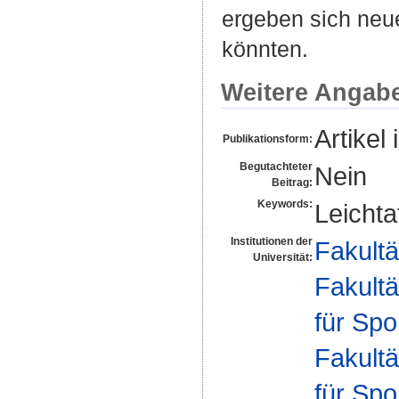
ergeben sich neue
könnten.
Weitere Angab
Artikel 
Publikationsform:
Begutachteter
Nein
Beitrag:
Keywords:
Leichta
Institutionen der
Fakultä
Universität:
Fakultä
für Spo
Fakultä
für Spo