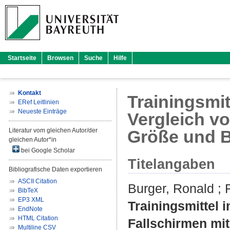
Startseite
Browsen
Suche
Hilfe
Kontakt
Trainingsmitt
ERef Leitlinien
Neueste Einträge
Vergleich vo
Literatur vom gleichen Autor/der
Größe und B
gleichen Autor*in
bei Google Scholar
Titelangaben
Bibliografische Daten exportieren
ASCII Citation
Burger, Ronald
;
BibTeX
EP3 XML
Trainingsmittel i
EndNote
HTML Citation
Fallschirmen mit
Multiline CSV