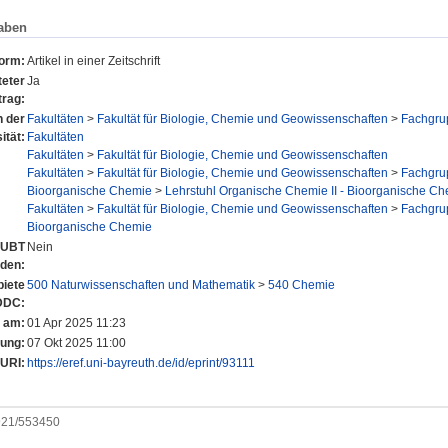
aben
form:
Artikel in einer Zeitschrift
eter
Ja
trag:
n der
Fakultäten
>
Fakultät für Biologie, Chemie und Geowissenschaften
>
Fachgru
ität:
Fakultäten
Fakultäten
>
Fakultät für Biologie, Chemie und Geowissenschaften
Fakultäten
>
Fakultät für Biologie, Chemie und Geowissenschaften
>
Fachgru
Bioorganische Chemie
>
Lehrstuhl Organische Chemie II - Bioorganische Che
Fakultäten
>
Fakultät für Biologie, Chemie und Geowissenschaften
>
Fachgru
Bioorganische Chemie
r UBT
Nein
nden:
iete
500 Naturwissenschaften und Mathematik
>
540 Chemie
DDC:
t am:
01 Apr 2025 11:23
rung:
07 Okt 2025 11:00
URI:
https://eref.uni-bayreuth.de/id/eprint/93111
0921/553450