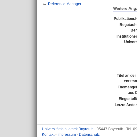
Reference Manager
Weitere Ang
Publikations
Begutacht
Bei
Institutione
Univers
Titel an de
entsta
Themengeb
aus 
Eingestell
Letzte Ände
Universitätsbibliothek Bayreuth
- 95447 Bayreuth - Tel. 
Kontakt
-
Impressum
-
Datenschutz