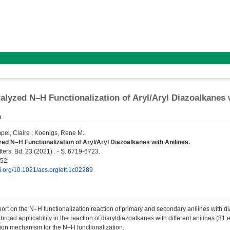
talyzed N–H Functionalization of Aryl/Aryl Diazoalkanes 
n
pel, Claire
;
Koenigs, Rene M.
:
zed N–H Functionalization of Aryl/Aryl Diazoalkanes with Anilines.
ters. Bd. 23 (2021) . - S. 6719-6723.
052
oi.org/10.1021/acs.orglett.1c02289
ort on the N–H functionalization reaction of primary and secondary anilines with 
road applicability in the reaction of diaryldiazoalkanes with different anilines (3
ion mechanism for the N–H functionalization.