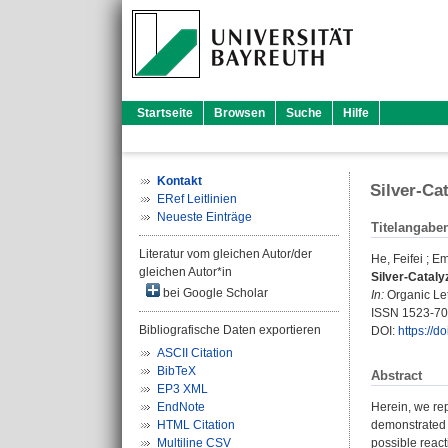
Startseite
Browsen
Suche
Hilfe
Kontakt
Silver-Ca
ERef Leitlinien
Neueste Einträge
Titelangabe
Literatur vom gleichen Autor/der
He, Feifei
;
Em
gleichen Autor*in
Silver-Cataly
bei Google Scholar
In:
Organic Let
ISSN 1523-7
Bibliografische Daten exportieren
DOI:
https://d
ASCII Citation
BibTeX
Abstract
EP3 XML
EndNote
Herein, we rep
HTML Citation
demonstrated b
Multiline CSV
possible react