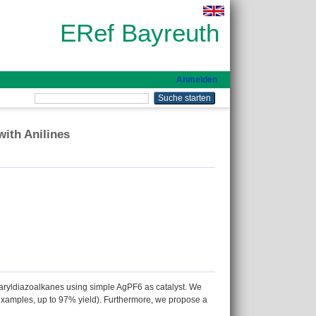
ERef Bayreuth
Anmelden
with Anilines
diaryldiazoalkanes using simple AgPF6 as catalyst. We
1 examples, up to 97% yield). Furthermore, we propose a