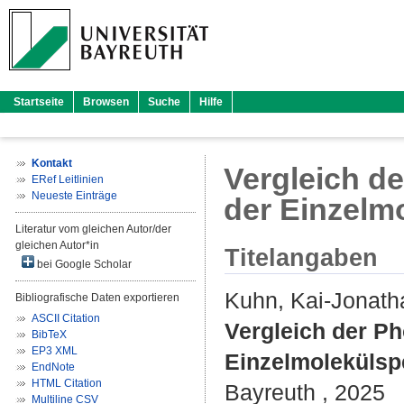
Startseite
Browsen
Suche
Hilfe
Kontakt
Vergleich de
ERef Leitlinien
Neueste Einträge
der Einzelm
Literatur vom gleichen Autor/der
gleichen Autor*in
Titelangaben
bei Google Scholar
Kuhn, Kai-Jonath
Bibliografische Daten exportieren
ASCII Citation
Vergleich der Ph
BibTeX
EP3 XML
Einzelmolekülsp
EndNote
HTML Citation
Bayreuth , 2025
Multiline CSV