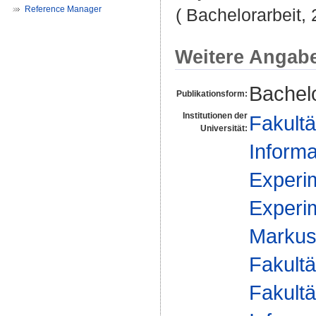
Reference Manager
( Bachelorarbeit, 
Weitere Angab
Bachelo
Publikationsform:
Institutionen der
Fakultä
Universität:
Informa
Experim
Experim
Markus 
Fakultä
Fakultä