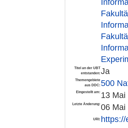
Informa
Fakultä
Informa
Fakultä
Informa
Experim
Titel an der UBT
Ja
entstanden:
Themengebiete
500 Na
aus DDC:
Eingestellt am:
13 Mai
Letzte Änderung:
06 Mai
https:/
URI: