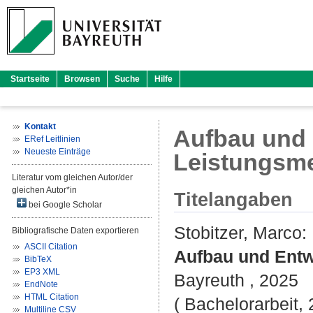
Startseite
Browsen
Suche
Hilfe
Kontakt
Aufbau und 
ERef Leitlinien
Neueste Einträge
Leistungsm
Literatur vom gleichen Autor/der
gleichen Autor*in
Titelangaben
bei Google Scholar
Stobitzer, Marco
:
Bibliografische Daten exportieren
ASCII Citation
Aufbau und Entw
BibTeX
EP3 XML
Bayreuth , 2025
EndNote
HTML Citation
( Bachelorarbeit, 
Multiline CSV