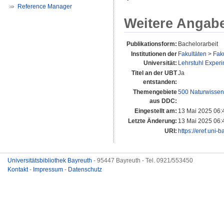
Reference Manager
Weitere Angab
Publikationsform:
Bachelorarbeit
Institutionen der
Fakultäten
>
Faku
Universität:
Lehrstuhl Experim
Titel an der UBT
Ja
entstanden:
Themengebiete
500 Naturwissen
aus DDC:
Eingestellt am:
13 Mai 2025 06:
Letzte Änderung:
13 Mai 2025 06:
URI:
https://eref.uni-
Universitätsbibliothek Bayreuth
- 95447 Bayreuth - Tel. 0921/553450
Kontakt
-
Impressum
-
Datenschutz