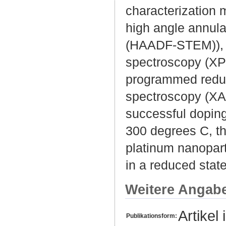
characterization 
high angle annula
(HAADF-STEM)), s
spectroscopy (XP
programmed reduc
spectroscopy (X
successful doping 
300 degrees C, the
platinum nanopart
in a reduced stat
Weitere Angab
Artikel 
Publikationsform: