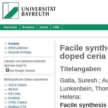
Startseite
Browsen
Suche
Hilfe
Kontakt
Facile synth
ERef Leitlinien
Neueste Einträge
doped ceria
Literatur vom gleichen Autor/der
gleichen Autor*in
Titelangaben
bei Google Scholar
Gatla, Suresh
;
Au
Bibliografische Daten exportieren
ASCII Citation
Lunkenbein, Tho
BibTeX
EP3 XML
Helena
:
EndNote
HTML Citation
Facile synthesis
Multiline CSV