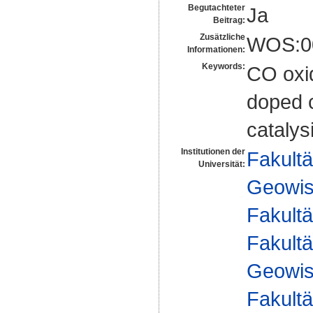
Begutachteter
Ja
Beitrag:
Zusätzliche
WOS:0
Informationen:
Keywords:
CO oxid
doped c
catalys
Institutionen der
Fakultä
Universität:
Geowis
Fakultä
Fakultä
Geowis
Fakultä