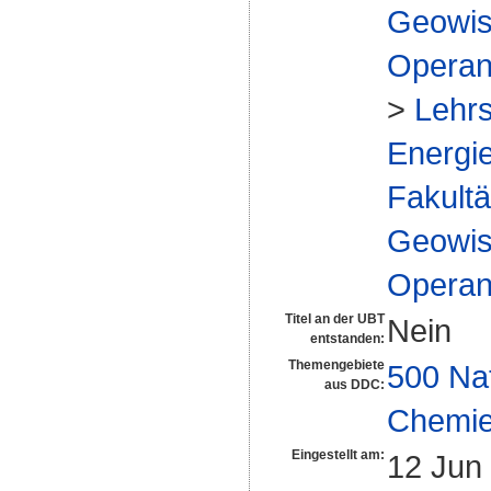
Geowis
Operan
>
Lehrs
Energie
Fakultä
Geowis
Operan
Titel an der UBT
Nein
entstanden:
Themengebiete
500 Na
aus DDC:
Chemi
Eingestellt am:
12 Jun