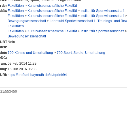
rds:
Leichtathletik; Sprint; Fallschirm; Zugwiderstand
n der
Fakultäten
>
Kulturwissenschaftliche Fakultät
ität:
Fakultäten
>
Kulturwissenschaftliche Fakultät
>
Institut für Sportwissenschaft
Fakultäten
>
Kulturwissenschaftliche Fakultät
>
Institut für Sportwissenschaft
Bewegungswissenschaft
>
Lehrstuhl Sportwissenschaft I - Trainings- und B
Fakultäten
Fakultäten
>
Kulturwissenschaftliche Fakultät
>
Institut für Sportwissenschaft
Bewegungswissenschaft
r UBT
Nein
nden:
iete
700 Künste und Unterhaltung
>
790 Sport, Spiele, Unterhaltung
DDC:
t am:
03 Feb 2014 11:29
rung:
15 Jun 2016 06:38
URI:
https://eref.uni-bayreuth.de/id/eprint/94
0921/553450