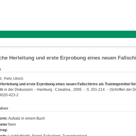
che Herleitung und erste Erprobung eines neuen Fallschi
n
d
;
Fehr, Ulrich
:
Herleitung und erste Erprobung eines neuen Fallschirms als Trainingsmittel für 
tik in der Diskussion. - Hamburg : Czwalina , 2005 . - S. 201-214 . - (Schriften der
8020-423-2
aben
form:
Aufsatz in einem Buch
eter
Nein
trag: