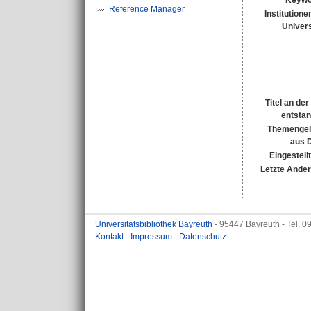
Keywo
Reference Manager
Institutione
Univers
Titel an de
entsta
Themengeb
aus 
Eingestell
Letzte Ände
Universitätsbibliothek Bayreuth
- 95447 Bayreuth - Tel. 
Kontakt
-
Impressum
-
Datenschutz