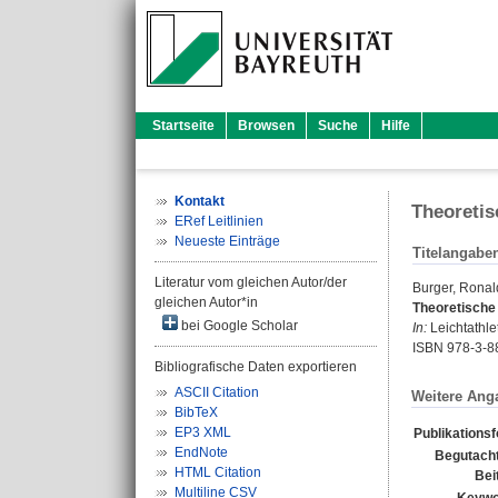
Startseite
Browsen
Suche
Hilfe
Kontakt
Theoretis
ERef Leitlinien
Neueste Einträge
Titelangabe
Literatur vom gleichen Autor/der
Burger, Ronal
gleichen Autor*in
Theoretische 
bei Google Scholar
In:
Leichtathle
ISBN 978-3-8
Bibliografische Daten exportieren
ASCII Citation
Weitere Ang
BibTeX
EP3 XML
Publikations
EndNote
Begutacht
HTML Citation
Bei
Multiline CSV