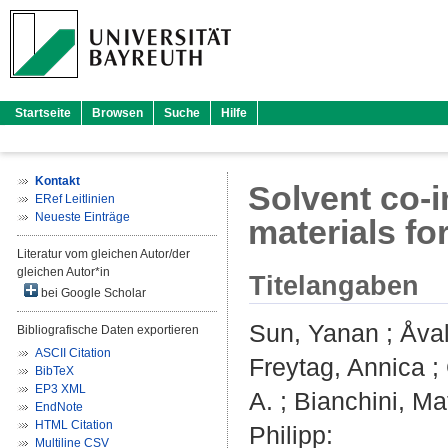
Startseite
Browsen
Suche
Hilfe
Kontakt
Solvent co-i
ERef Leitlinien
Neueste Einträge
materials fo
Literatur vom gleichen Autor/der
gleichen Autor*in
Titelangaben
bei Google Scholar
Sun, Yanan
;
Åval
Bibliografische Daten exportieren
ASCII Citation
Freytag, Annica
;
BibTeX
EP3 XML
A.
;
Bianchini, Ma
EndNote
HTML Citation
Philipp
:
Multiline CSV