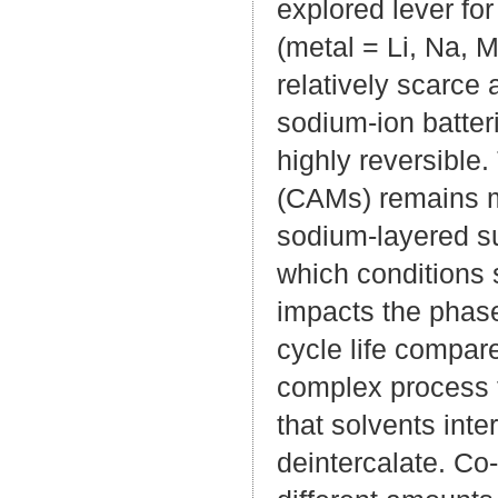
explored lever for
(metal = Li, Na, M
relatively scarce 
sodium-ion batteri
highly reversible.
(CAMs) remains mu
sodium-layered s
which conditions 
impacts the phase
cycle life compare
complex process 
that solvents int
deintercalate. Co-