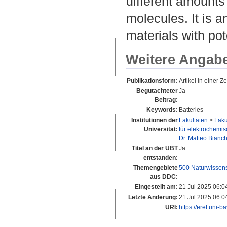
different amounts
molecules. It is a
materials with pot
Weitere Angab
Publikationsform:
Artikel in einer Zei
Begutachteter
Ja
Beitrag:
Keywords:
Batteries
Institutionen der
Fakultäten
>
Faku
Universität:
für elektrochemi
Dr. Matteo Bianch
Titel an der UBT
Ja
entstanden:
Themengebiete
500 Naturwissen
aus DDC:
Eingestellt am:
21 Jul 2025 06:0
Letzte Änderung:
21 Jul 2025 06:0
URI:
https://eref.uni-b