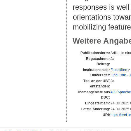
responses is well 
orientations towar
mobilizing featur
Weitere Angab
Publikationsform:
Artikel in ein
Begutachteter
Ja
Beitrag:
Institutionen der
Fakultäten
>
Universität:
Linguistik - U
Titel an der UBT
Ja
entstanden:
Themengebiete aus
400 Sprache
DDC:
Eingestellt am:
24 Jul 2025 
Letzte Änderung:
24 Jul 2025 
URI:
https://eref.