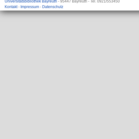
Universitätsbibliothek Bayreuth
- 95447 Bayreuth - Tel. 0921/553450
Kontakt
-
Impressum
-
Datenschutz