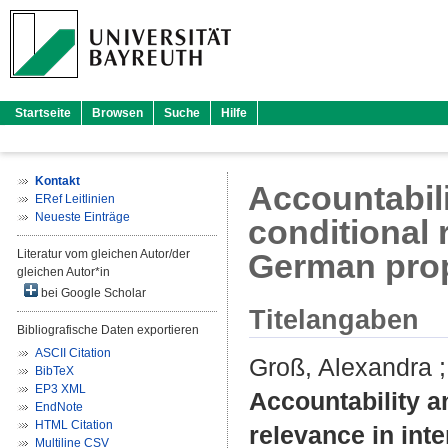
Startseite
Browsen
Suche
Hilfe
Kontakt
Accountabili
ERef Leitlinien
Neueste Einträge
conditional 
Literatur vom gleichen Autor/der
German propo
gleichen Autor*in
bei Google Scholar
Titelangaben
Bibliografische Daten exportieren
ASCII Citation
Groß, Alexandra
BibTeX
EP3 XML
Accountability an
EndNote
HTML Citation
relevance in int
Multiline CSV