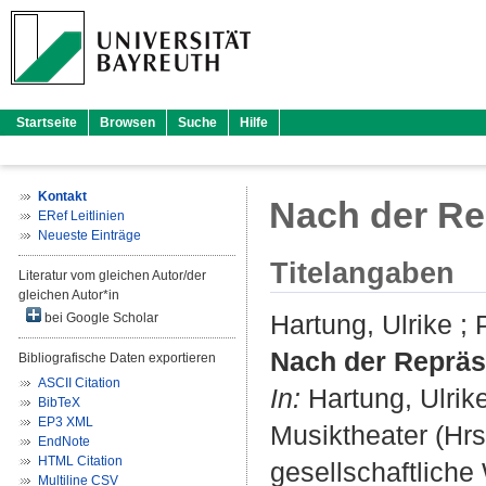
Startseite
Browsen
Suche
Hilfe
Kontakt
Nach der Rep
ERef Leitlinien
Neueste Einträge
Titelangaben
Literatur vom gleichen Autor/der
gleichen Autor*in
Hartung, Ulrike
;
bei Google Scholar
Nach der Repräse
Bibliografische Daten exportieren
ASCII Citation
In:
Hartung, Ulrik
BibTeX
EP3 XML
Musiktheater (Hrs
EndNote
HTML Citation
gesellschaftliche 
Multiline CSV