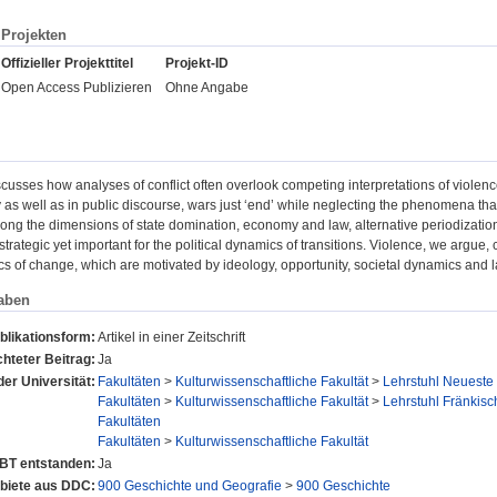
Projekten
Offizieller Projekttitel
Projekt-ID
Open Access Publizieren
Ohne Angabe
iscusses how analyses of conflict often overlook competing interpretations of violence
 as well as in public discourse, wars just ‘end’ while neglecting the phenomena tha
long the dimensions of state domination, economy and law, alternative periodizations
 strategic yet important for the political dynamics of transitions. Violence, we argue
cs of change, which are motivated by ideology, opportunity, societal dynamics and lac
aben
blikationsform:
Artikel in einer Zeitschrift
hteter Beitrag:
Ja
der Universität:
Fakultäten
>
Kulturwissenschaftliche Fakultät
>
Lehrstuhl Neueste
Fakultäten
>
Kulturwissenschaftliche Fakultät
>
Lehrstuhl Fränkis
Fakultäten
Fakultäten
>
Kulturwissenschaftliche Fakultät
UBT entstanden:
Ja
iete aus DDC:
900 Geschichte und Geografie
>
900 Geschichte