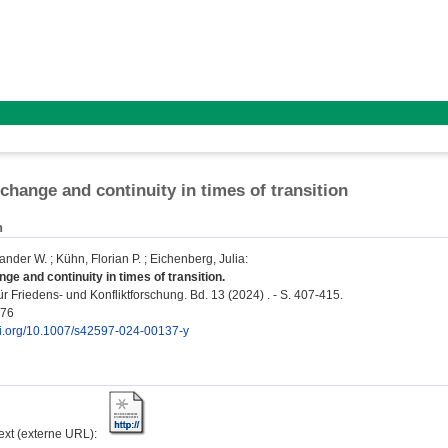
 change and continuity in times of transition
n
ander W.
;
Kühn, Florian P.
;
Eichenberg, Julia
:
ge and continuity in times of transition.
für Friedens- und Konfliktforschung. Bd. 13 (2024) . - S. 407-415.
976
doi.org/10.1007/s42597-024-00137-y
text (externe URL):