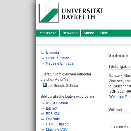
Startseite
Browsen
Suche
Hilfe
Kontakt
Violence,
ERef Leitlinien
Neueste Einträge
Titelangabe
Literatur vom gleichen Autor/der
Schwarz, Alex
gleichen Autor*in
Violence, chan
bei Google Scholar
In:
Zeitschrift 
ISSN 2524-6
Bibliografische Daten exportieren
DOI:
https://
ASCII Citation
BibTeX
Volltext
EP3 XML
EndNote
HTML Citation
Link zum Voll
Multiline CSV