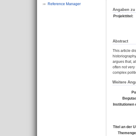
Reference Manager
Angaben zu 
Projekttitel:
Abstract
This article d
historiography
argues that, a
often not very
complex politi
Weitere Ang
Pu
Begutac
Institutionen 
Titel an der 
Themengeb