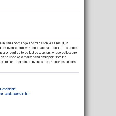
 in times of change and transition. As a result, in
t are overlapping war and peaceful periods. This article
 are required to do justice to actors whose politics are
, can be used as a marker and entry point into the
k of coherent control by the state or other institutions.
 Geschichte
che Landesgeschichte