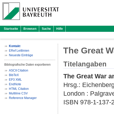
Startseite
Browsen
Suche
Hilfe
Kontakt
The Great Wa
ERef Leitlinien
Neueste Einträge
Titelangaben
Bibliografische Daten exportieren
ASCII Citation
The Great War an
BibTeX
EP3 XML
Hrsg.:
Eichenberg
EndNote
HTML Citation
London : Palgrave
Multiline CSV
Reference Manager
ISBN 978-1-137-