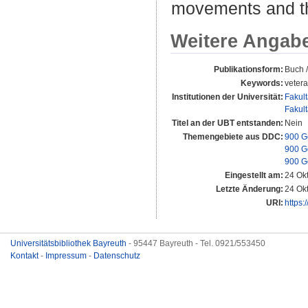
movements and th
Weitere Angab
Publikationsform:
Buch 
Keywords:
vetera
Institutionen der Universität:
Fakul
Fakul
Titel an der UBT entstanden:
Nein
Themengebiete aus DDC:
900 G
900 G
900 G
Eingestellt am:
24 Ok
Letzte Änderung:
24 Ok
URI:
https:
Universitätsbibliothek Bayreuth
- 95447 Bayreuth - Tel. 0921/553450
Kontakt
-
Impressum
-
Datenschutz