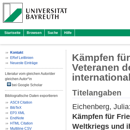
Startseite
Browsen
Suche
Hilfe
Kontakt
Kämpfen fü
ERef Leitlinien
Neueste Einträge
Veteranen d
Literatur vom gleichen Autor/der
internationa
gleichen Autor*in
bei Google Scholar
Titelangaben
Bibliografische Daten exportieren
ASCII Citation
Eichenberg, Julia
BibTeX
EP3 XML
Kämpfen für Fr
EndNote
HTML Citation
Weltkriegs und i
Multiline CSV