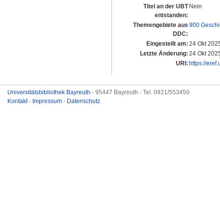
Titel an der UBT
Nein
entstanden:
Themengebiete aus
900 Geschi
DDC:
Eingestellt am:
24 Okt 202
Letzte Änderung:
24 Okt 202
URI:
https://eref
Universitätsbibliothek Bayreuth
- 95447 Bayreuth - Tel. 0921/553450
Kontakt
-
Impressum
-
Datenschutz