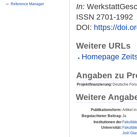
Reference Manager
In:
WerkstattGeschi
ISSN 2701-1992
DOI:
https://doi
Weitere URLs
Homepage Zeitsc
Angaben zu Pr
Projektfinanzierung:
Deutsche For
Weitere Angab
Publikationsform:
Artikel in
Begutachteter Beitrag:
Ja
Institutionen der
Fakultät
Universität:
Fakultät
Joël Gl