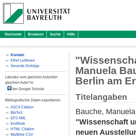
Startseite
Browsen
Suche
Hilfe
Kontakt
"Wissenschaf
ERef Leitlinien
Neueste Einträge
Manuela Bau
Literatur vom gleichen Autor/der
Berlin am E
gleichen Autor*in
bei Google Scholar
Titelangaben
Bibliografische Daten exportieren
ASCII Citation
Bauche, Manuela
BibTeX
EP3 XML
"Wissenschaft u
EndNote
HTML Citation
neuen Ausstellun
Multiline CSV