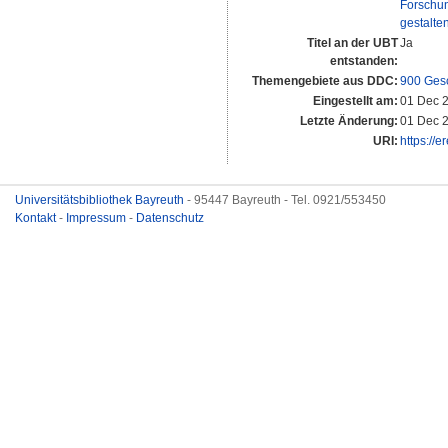
Forschu
gestalte
Titel an der UBT
Ja
entstanden:
Themengebiete aus DDC:
900 Gesc
Eingestellt am:
01 Dec 
Letzte Änderung:
01 Dec 
URI:
https://e
Universitätsbibliothek Bayreuth
- 95447 Bayreuth - Tel. 0921/553450
Kontakt
-
Impressum
-
Datenschutz