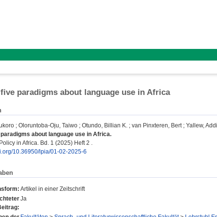
: five paradigms about language use in Africa
n
oukoro
;
Oloruntoba-Oju, Taiwo
;
Otundo, Billian K.
;
van Pinxteren, Bert
;
Yallew, Add
ve paradigms about language use in Africa.
icy in Africa. Bd. 1 (2025) Heft 2 .
oi.org/10.36950/lpia/01-02-2025-6
aben
nsform:
Artikel in einer Zeitschrift
chteter
Ja
eitrag: