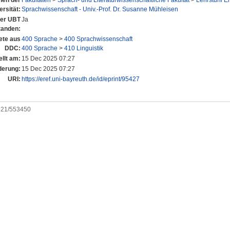
onen der
Fakultäten
>
Sprach- und Literaturwissenschaftliche Fakultät
>
Lehrstuhl E
ersität:
Sprachwissenschaft - Univ.-Prof. Dr. Susanne Mühleisen
 der UBT
Ja
tanden:
ete aus
400 Sprache
>
400 Sprachwissenschaft
DDC:
400 Sprache
>
410 Linguistik
ellt am:
15 Dec 2025 07:27
derung:
15 Dec 2025 07:27
URI:
https://eref.uni-bayreuth.de/id/eprint/95427
0921/553450