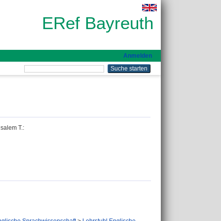
ERef Bayreuth
Anmelden
isalem T.
: