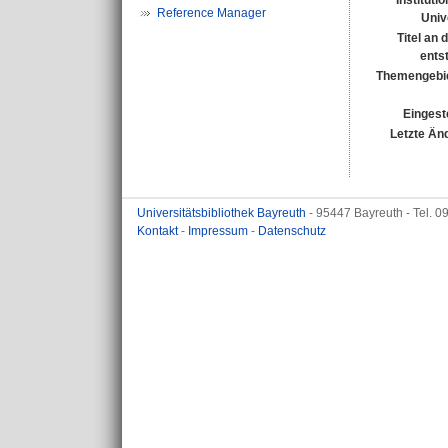
Instituti
Reference Manager
Univ
Titel an
ents
Themengebi
Eingest
Letzte Än
Universitätsbibliothek Bayreuth
- 95447 Bayreuth - Tel. 
Kontakt
-
Impressum
-
Datenschutz