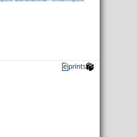
nglische Sprachwissenschaft
>
Lehrstuhl Englische