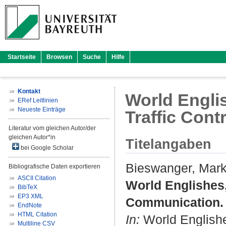
Startseite
Browsen
Suche
Hilfe
Kontakt
World Englis
ERef Leitlinien
Neueste Einträge
Traffic Con
Literatur vom gleichen Autor/der
gleichen Autor*in
Titelangaben
bei Google Scholar
Bieswanger, Mar
Bibliografische Daten exportieren
ASCII Citation
World Englishes, 
BibTeX
EP3 XML
Communication.
EndNote
HTML Citation
In:
World Englishes
Multiline CSV