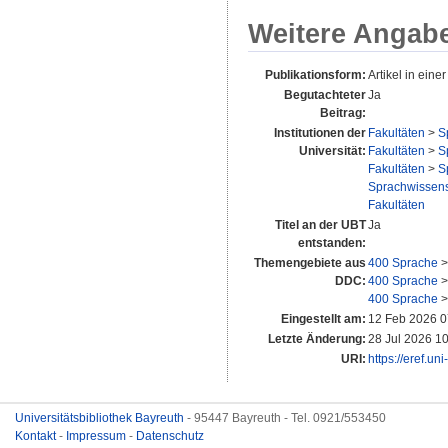
Weitere Angab
Publikationsform:
Artikel in einer
Begutachteter
Ja
Beitrag:
Institutionen der
Fakultäten
>
S
Universität:
Fakultäten
>
S
Fakultäten
>
S
Sprachwissensc
Fakultäten
Titel an der UBT
Ja
entstanden:
Themengebiete aus
400 Sprache
DDC:
400 Sprache
400 Sprache
Eingestellt am:
12 Feb 2026 0
Letzte Änderung:
28 Jul 2026 1
URI:
https://eref.un
Universitätsbibliothek Bayreuth
- 95447 Bayreuth - Tel. 0921/553450
Kontakt
-
Impressum
-
Datenschutz