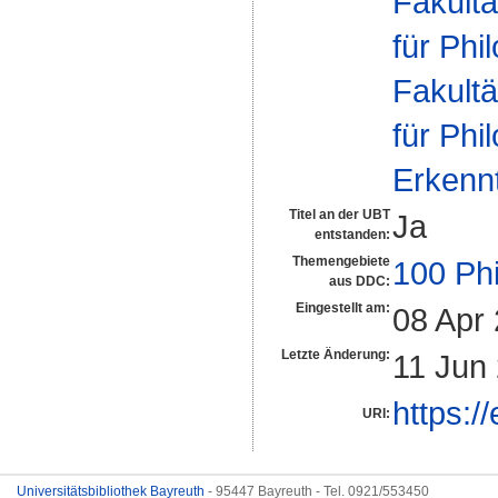
Fakultä
für Phi
Fakultä
für Phi
Erkennt
Titel an der UBT
Ja
entstanden:
Themengebiete
100 Ph
aus DDC:
Eingestellt am:
08 Apr
Letzte Änderung:
11 Jun
https:/
URI:
Universitätsbibliothek Bayreuth
- 95447 Bayreuth - Tel. 0921/553450