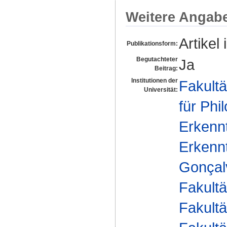
Weitere Angab
Artikel 
Publikationsform:
Begutachteter
Ja
Beitrag:
Institutionen der
Fakultä
Universität:
für Phi
Erkennt
Erkennt
Gonçal
Fakultä
Fakultä