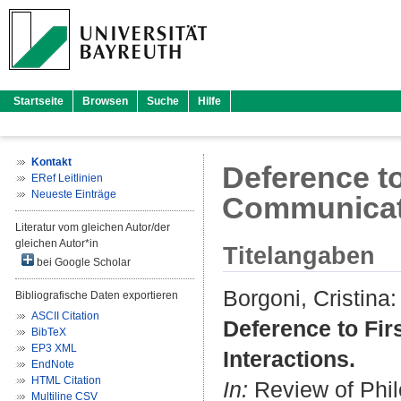
Startseite
Browsen
Suche
Hilfe
Kontakt
Deference to
ERef Leitlinien
Neueste Einträge
Communicati
Literatur vom gleichen Autor/der
gleichen Autor*in
Titelangaben
bei Google Scholar
Borgoni, Cristina
:
Bibliografische Daten exportieren
ASCII Citation
Deference to Fir
BibTeX
EP3 XML
Interactions.
EndNote
HTML Citation
In:
Review of Phil
Multiline CSV