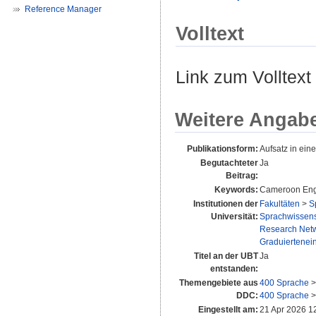
Reference Manager
Volltext
Link zum Volltext
Weitere Angab
Publikationsform:
Aufsatz in ei
Begutachteter
Ja
Beitrag:
Keywords:
Cameroon Englis
Institutionen der
Fakultäten
>
S
Universität:
Sprachwissensc
Research Net
Graduiertenei
Titel an der UBT
Ja
entstanden:
Themengebiete aus
400 Sprache
DDC:
400 Sprache
Eingestellt am:
21 Apr 2026 1