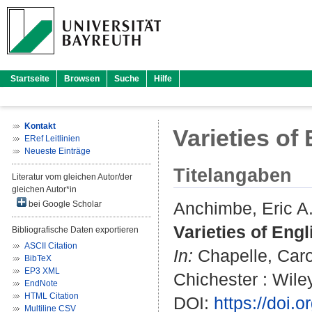
Startseite
Browsen
Suche
Hilfe
Kontakt
Varieties of
ERef Leitlinien
Neueste Einträge
Titelangaben
Literatur vom gleichen Autor/der
gleichen Autor*in
Anchimbe, Eric A
bei Google Scholar
Varieties of Eng
Bibliografische Daten exportieren
ASCII Citation
In:
Chapelle, Caro
BibTeX
EP3 XML
Chichester : Wile
EndNote
HTML Citation
DOI:
https://doi
Multiline CSV