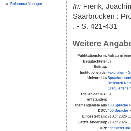
Reference Manager
In:
Frenk, Joachi
Saarbrücken : Proc
. - S. 421-431
Weitere Angab
Publikationsform:
Aufsatz in ei
Begutachteter
Ja
Beitrag:
Institutionen der
Fakultäten
>
S
Universität:
Sprachwissensc
Research Net
Graduiertenei
Titel an der UBT
Ja
entstanden:
Themengebiete aus
400 Sprache
DDC:
400 Sprache
Eingestellt am:
21 Apr 2026 1
Letzte Änderung:
21 Apr 2026 1
URI:
https://eref.un